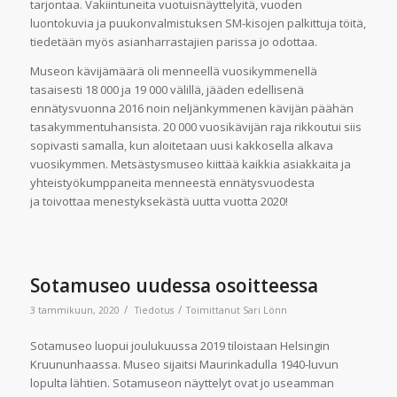
tarjontaa. Vakiintuneita vuotuisnäyttelyitä, vuoden
luontokuvia ja puukonvalmistuksen SM-kisojen palkittuja töitä,
tiedetään myös asianharrastajien parissa jo odottaa.
Museon kävijämäärä oli menneellä vuosikymmenellä
tasaisesti 18 000 ja 19 000 välillä, jääden edellisenä
ennätysvuonna 2016 noin neljänkymmenen kävijän päähän
tasakymmentuhansista. 20 000 vuosikävijän raja rikkoutui siis
sopivasti samalla, kun aloitetaan uusi kakkosella alkava
vuosikymmen. Metsästysmuseo kiittää kaikkia asiakkaita ja
yhteistyökumppaneita menneestä ennätysvuodesta
ja toivottaa menestyksekästä uutta vuotta 2020!
Sotamuseo uudessa osoitteessa
/
/
3 tammikuun, 2020
Tiedotus
Toimittanut
Sari Lönn
Sotamuseo luopui joulukuussa 2019 tiloistaan Helsingin
Kruununhaassa. Museo sijaitsi Maurinkadulla 1940-luvun
lopulta lähtien. Sotamuseon näyttelyt ovat jo useamman