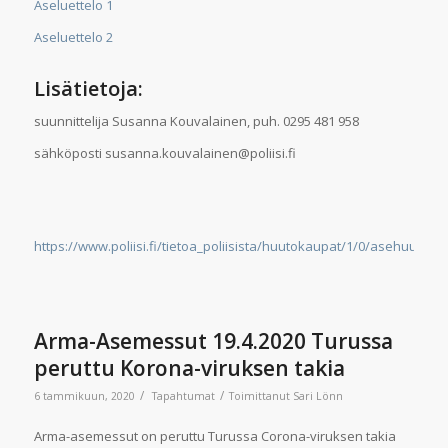
Aseluettelo 1
Aseluettelo 2
Lisätietoja:
suunnittelija Susanna Kouvalainen, puh. 0295 481 958
sähköposti susanna.kouvalainen@poliisi.fi
https://www.poliisi.fi/tietoa_poliisista/huutokaupat/1/0/asehuutok
Arma-Asemessut 19.4.2020 Turussa
peruttu Korona-viruksen takia
/
/
6 tammikuun, 2020
Tapahtumat
Toimittanut
Sari Lönn
Arma-asemessut on peruttu Turussa Corona-viruksen takia