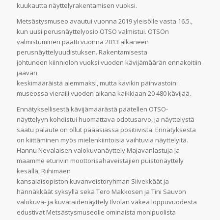
kuukautta näyttelyrakentamisen vuoksi.
Metsästysmuseo avautui vuonna 2019 yleisölle vasta 16.5.,
kun uusi perusnäyttelyosio OTSO valmistui. OTSOn
valmistuminen päätti vuonna 2013 alkaneen
perusnäyttelyuudistuksen. Rakentamisesta
johtuneen kiinniolon vuoksi vuoden kävijämäärän ennakoitiin
jäävän
keskimääräistä alemmaksi, mutta kävikin päinvastoin:
museossa vieraili vuoden aikana kaikkiaan 20 480 kävijää.
Ennätyksellisestä kävijämäärästä päätellen OTSO-
näyttelyyn kohdistui huomattava odotusarvo, ja näyttelystä
saatu palaute on ollut pääasiassa positiivista. Ennätyksestä
on kiittäminen myös mielenkiintoisia vaihtuvia näyttelyitä.
Hannu Nevalaisen valokuvanäyttely Majavanlastuja ja
maamme eturivin moottorisahaveistäjien puistonäyttely
kesällä, Riihimäen
kansalaisopiston kuvanveistoryhmän Siivekkäät ja
hännäkkäät syksyllä sekä Tero Makkosen ja Tini Sauvon
valokuva- ja kuvataidenäyttely Ilvolan väkeä loppuvuodesta
edustivat Metsästysmuseolle ominaista monipuolista