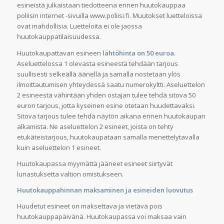
esineistä julkaistaan tiedotteena ennen huutokauppaa
poliisin internet -sivuilla www.poliisi.fi. Muutokset luetteloissa
ovat mahdollisia. Luetteloita ei ole jaossa
huutokauppatilaisuudessa.
Huutokaupattavan esineen
lähtöhinta on 50 euroa
.
Aseluettelossa 1 olevasta esineestä tehdään tarjous
suullisesti selkeällä äänellä ja samalla nostetaan ylös
ilmoittautumisen yhteydessä saatu numerokyltti. Aseluettelon
2 esineestä vähintään yhden ostajan tulee tehdä sitova 50
euron tarjous, jotta kyseinen esine otetaan huudettavaksi.
Sitova tarjous tulee tehdä näytön aikana ennen huutokaupan
alkamista. Ne aseluettelon 2 esineet, joista on tehty
etukäteistarjous, huutokaupataan samalla menettelytavalla
kuin aseluettelon 1 esineet.
Huutokaupassa myymättä jääneet esineet siirtyvät
lunastuksetta valtion omistukseen.
Huutokauppahinnan maksaminen ja esineiden luovutus
Huudetut esineet on maksettava ja vietävä pois
huutokauppapäivänä. Huutokaupassa voi maksaa vain