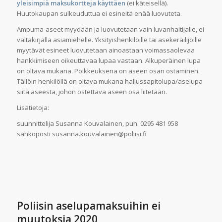
yleisimpiä maksukortteja käyttäen
(ei käteisellä).
Huutokaupan sulkeuduttua ei esineitä enää luovuteta.
Ampuma-aseet myydään ja luovutetaan vain luvanhaltijalle, ei
valtakirjalla asiamiehelle. Yksityishenkilöille tai asekeräilijöille
myytävät esineet luovutetaan ainoastaan voimassaolevaa
hankkimiseen oikeuttavaa lupaa vastaan. Alkuperäinen lupa
on oltava mukana. Poikkeuksena on aseen osan ostaminen.
Tällöin henkilöllä on oltava mukana hallussapitolupa/aselupa
siitä aseesta, johon ostettava aseen osa liitetään.
Lisätietoja:
suunnittelija Susanna Kouvalainen, puh. 0295 481 958
sähköposti susanna.kouvalainen@poliisi.fi
Poliisin aselupamaksuihin ei
muutoksia 2020