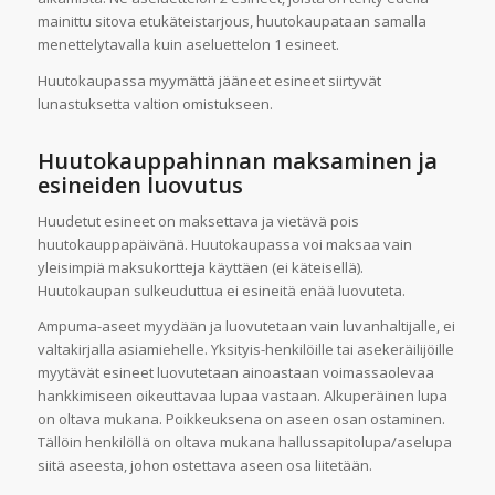
mainittu sitova etukäteistarjous, huutokaupataan samalla
menettelytavalla kuin aseluettelon 1 esineet.
Huutokaupassa myymättä jääneet esineet siirtyvät
lunastuksetta valtion omistukseen.
Huutokauppahinnan maksaminen ja
esineiden luovutus
Huudetut esineet on maksettava ja vietävä pois
huutokauppapäivänä. Huutokaupassa voi maksaa vain
yleisimpiä maksukortteja käyttäen (ei käteisellä).
Huutokaupan sulkeuduttua ei esineitä enää luovuteta.
Ampuma-aseet myydään ja luovutetaan vain luvanhaltijalle, ei
valtakirjalla asiamiehelle. Yksityis-henkilöille tai asekeräilijöille
myytävät esineet luovutetaan ainoastaan voimassaolevaa
hankkimiseen oikeuttavaa lupaa vastaan. Alkuperäinen lupa
on oltava mukana. Poikkeuksena on aseen osan ostaminen.
Tällöin henkilöllä on oltava mukana hallussapitolupa/aselupa
siitä aseesta, johon ostettava aseen osa liitetään.