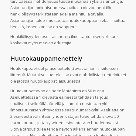
tarvittaessa mahdollisuus tuoda mukanaan yksi asiantuntija.
Asiantuntijan ominaisuudessa paikalla olevan henkilön
henkilöllisyys tarkistetaan edellä mainitulla tavalla.
Asiantuntijan tulee ilmoittautua huutokauppaan sekä ilmoittaa
henkilö, kenen kanssa on saapunut.
Henkilöllisyyden osoittaminen ja ilmoittautumisvelvollisuus
koskevat myös median edustajia.
Huutokauppamenettely
Huutokappaehdot ja aseluettelo(t) ovat tämän ilmoituksen
liitteenä. Muutokset luetteloissa ovat mahdollisia. Luetteloita ei
ole jaossa huutokauppatilaisuudessa.
Huutokaupattavan esineen lähtöhinta on 50 euroa.
Aseluettelossa 1 olevasta esineestä tehdään tarjous
suullisesti selkeällä äänellä ja samalla nostetaan ylös
ilmoittautumisen yhteydessä saatu numerokyltti. Aseluettelon
2 esineestä vähintään yhden ostajan tulee tehdä sitova 50
euron tarjous, jotta kyseinen esine otetaan huudettavaksi.
Sitova tarjous tulee tehdä näytön aikana ennen huutokaupan
alkamista. Ne aseluettelon 2 esineet, joista on tehty edellä