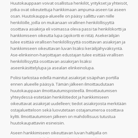
Huutokauppaan voivat osallistua henkilöt, yritykset ja yhteisöt,
jotka ovat oikeutettuja hankkimaan ampuma-aseen tai aseen
osan. Huutokauppa-alueelle on pääsy sallittu vain niille
henkilöille, joilla on mukanaan virallinen henkilöllisyyttä
osoittava asiakirja eli voimassa oleva passi tai henkilökortti ja
hankkimiseen oikeutta lupa (ajokortti ei riitä). Asekeräilijän
tulee esittää virallisen henkilöllisyyttä osoittavan asiakirjan ja
hankkimiseen oikeuttavan luvan lisäksi keräilijähyväksyntä.
Ase-elinkeinon-harjoittajan edustajan tulee esittää virallisen
henkilöllisyyttä osoittavan asiakirjan lisäksi
aseenkäsittelylupa ja asealan elinkeinolupa.
Poliisi tarkistaa edellä mainitut asiakirjat sisäpihan portilla
ennen alueelle pääsyä. Tämän jälkeen ilmoittaudutaan
huutokauppaan ilmoittautumispisteellä. Ilmoittautumisen
yhteydessä esitetään henkilötiedot ja hankkimiseen
oikeuttavat asiakirjat uudelleen; tiedot asiakirjoista merkitään
ostajaluetteloon sekä luovutetaan ostajanumeroa osoittava
kyltti. Ilmoittautumisen jälkeen on mahdollisuus tutustua
huutokaupattaviin esineisiin.
Aseen hankkimiseen oikeuttavan luvan haltijalla on