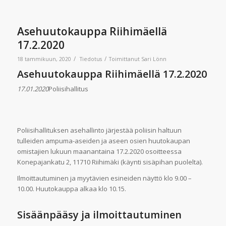
Asehuutokauppa Riihimäellä
17.2.2020
/
/
18 tammikuun, 2020
Tiedotus
Toimittanut
Sari Lönn
Asehuutokauppa Riihimäellä 17.2.2020
17.01.2020
Poliisihallitus
Poliisihallituksen asehallinto järjestää poliisin haltuun
tulleiden ampuma-aseiden ja aseen osien huutokaupan
omistajien lukuun maanantaina 17.2.2020 osoitteessa
Konepajankatu 2, 11710 Riihimäki (käynti sisäpihan puolelta).
Ilmoittautuminen ja myytävien esineiden näyttö klo 9.00 –
10.00. Huutokauppa alkaa klo 10.15.
Sisäänpääsy ja ilmoittautuminen