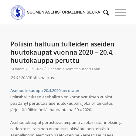
Poliisin haltuun tulleiden aseiden
huutokaupat vuonna 2020 – 20.4.
huutokauppa peruttu
/
/
24 tammikuun, 2020
Tiedotus
Toimittanut
Sari Lönn
20.01.2020
Poliisihallitus
Asehuutokauppa 20.4.2020 perutaan
Poliisihallituksen asehallinto on koronaviruksen vuoksi
päättänyt peruuttaa asehuutokaupan, joka oli tarkoitus
järjestää Riihimäellä maanantaina 20.4.2020.
Asehuutokaupat perustuvat ampuma-aselain säännöksiin ja
niiden toimittaminen on poliisin lakisääteinen tehtävä.
Asehallinnon aiemman päätöksen mukaisesti seuraava