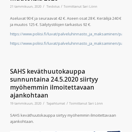
/
/
21 tammikuun, 2020
Tiedotus
Toimittanut
Sari Lönn
Aseluvat 90 € ja seuraavat 42 €. Aseen osat 28 €. Keräilijä 240 €
ja muutos 125 €. Säilytystilojen tarkastus 92 €.
https://www.poliisi.fi/luvat/palveluhinnasto_ja_maksaminen/palvel
https://www.poliisi.fi/luvat/palveluhinnasto_ja_maksaminen/palvel
SAHS keväthuutokauppa
sunnuntaina 24.5.2020 siirtyy
myöhemmin ilmoitettavaan
ajankohtaan
/
/
19 tammikuun, 2020
Tapahtumat
Toimittanut
Sari Lönn
SAHS keväthuutokauppa siirtyy myöhemmin ilmoitettavaan
ajankohtaan.