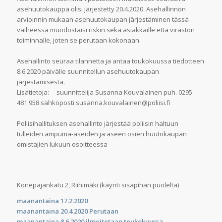
asehuutokauppa olisi järjestetty 20.4.2020. Asehallinnon
arvioinnin mukaan asehuutokaupan järjestäminen tässä
vaiheessa muodostaisi riskin sekä asiakkaille että viraston
toiminnalle, joten se perutaan kokonaan.
Asehallinto seuraa tilannetta ja antaa toukokuussa tiedotteen
8.6.2020 päivälle suunnitellun asehuutokaupan
järjestämisestä.
Lisätietoja: suunnittelija Susanna Kouvalainen puh. 0295
481 958 sähköposti susanna.kouvalainen@poliisi.fi
Poliisihallituksen asehallinto järjestää poliisin haltuun
tulleiden ampuma-aseiden ja aseen osien huutokaupan
omistajien lukuun osoitteessa
Konepajankatu 2, Riihimäki (käynti sisäpihan puolelta)
maanantaina 17.2.2020
maanantaina 20.4.2020 Perutaan
maanantaina 8.6.2020 ilmoitetaan toukokuussa