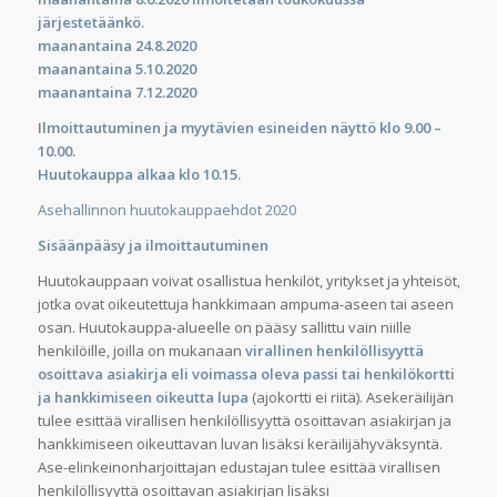
järjestetäänkö.
maanantaina 24.8.2020
maanantaina 5.10.2020
maanantaina 7.12.2020
Ilmoittautuminen ja myytävien esineiden näyttö klo 9.00 –
10.00.
Huutokauppa alkaa klo 10.15.
Asehallinnon huutokauppaehdot 2020
Sisäänpääsy ja ilmoittautuminen
Huutokauppaan voivat osallistua henkilöt, yritykset ja yhteisöt,
jotka ovat oikeutettuja hankkimaan ampuma-aseen tai aseen
osan. Huutokauppa-alueelle on pääsy sallittu vain niille
henkilöille, joilla on mukanaan
virallinen henkilöllisyyttä
osoittava asiakirja eli voimassa oleva passi tai henkilökortti
ja hankkimiseen oikeutta lupa
(ajokortti ei riitä). Asekeräilijän
tulee esittää virallisen henkilöllisyyttä osoittavan asiakirjan ja
hankkimiseen oikeuttavan luvan lisäksi keräilijähyväksyntä.
Ase-elinkeinonharjoittajan edustajan tulee esittää virallisen
henkilöllisyyttä osoittavan asiakirjan lisäksi