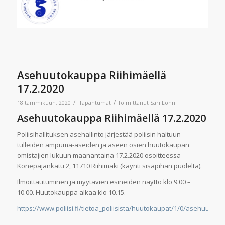
Asehuutokauppa Riihimäellä
17.2.2020
/
/
18 tammikuun, 2020
Tapahtumat
Toimittanut
Sari Lönn
Asehuutokauppa Riihimäellä 17.2.2020
Poliisihallituksen asehallinto järjestää poliisin haltuun
tulleiden ampuma-aseiden ja aseen osien huutokaupan
omistajien lukuun maanantaina 17.2.2020 osoitteessa
Konepajankatu 2, 11710 Riihimäki (käynti sisäpihan puolelta).
Ilmoittautuminen ja myytävien esineiden näyttö klo 9.00 –
10.00. Huutokauppa alkaa klo 10.15.
https://www.poliisi.fi/tietoa_poliisista/huutokaupat/1/0/asehuutok