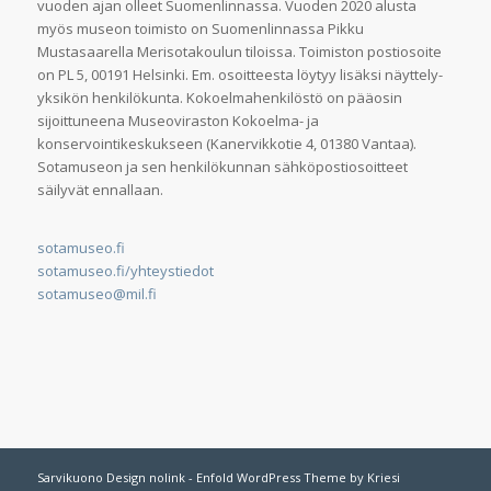
vuoden ajan olleet Suomenlinnassa. Vuoden 2020 alusta
myös museon toimisto on Suomenlinnassa Pikku
Mustasaarella Merisotakoulun tiloissa. Toimiston postiosoite
on PL 5, 00191 Helsinki. Em. osoitteesta löytyy lisäksi näyttely-
yksikön henkilökunta. Kokoelmahenkilöstö on pääosin
sijoittuneena Museoviraston Kokoelma- ja
konservointikeskukseen (Kanervikkotie 4, 01380 Vantaa).
Sotamuseon ja sen henkilökunnan sähköpostiosoitteet
säilyvät ennallaan.
sotamuseo.fi
sotamuseo.fi/yhteystiedot
sotamuseo@mil.fi
Sarvikuono Design nolink -
Enfold WordPress Theme by Kriesi