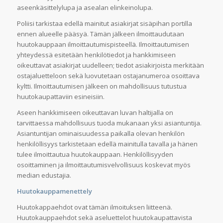
aseenkäsittelylupa ja asealan elinkeinolupa.
Poliisi tarkistaa edellä mainitut asiakirjat sisäpihan portilla
ennen alueelle pääsyä. Tämän jälkeen ilmoittaudutaan
huutokauppaan ilmoittautumispisteellä. Ilmoittautumisen
yhteydessä esitetään henkilötiedot ja hankkimiseen
oikeuttavat asiakirjat uudelleen; tiedot asiakirjoista merkitään
ostajaluetteloon sekä luovutetaan ostajanumeroa osoittava
kyltti. Ilmoittautumisen jälkeen on mahdollisuus tutustua
huutokaupattaviin esineisiin.
Aseen hankkimiseen oikeuttavan luvan haltijalla on
tarvittaessa mahdollisuus tuoda mukanaan yksi asiantuntija.
Asiantuntijan ominaisuudessa paikalla olevan henkilön
henkilöllisyys tarkistetaan edellä mainitulla tavalla ja hänen
tulee ilmoittautua huutokauppaan. Henkilöllisyyden
osoittaminen ja ilmoittautumisvelvollisuus koskevat myös
median edustajia.
Huutokauppamenettely
Huutokappaehdot ovat tämän ilmoituksen liitteenä.
Huutokauppaehdot sekä aseluettelot huutokaupattavista