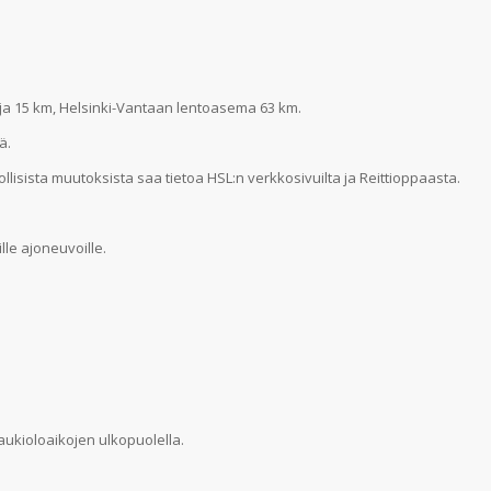
hja 15 km, Helsinki-Vantaan lentoasema 63 km.
ä.
llisista muutoksista saa tietoa HSL:n verkkosivuilta ja Reittioppaasta.
le ajoneuvoille.
ukioloaikojen ulkopuolella.