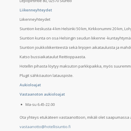
Lepopirtintie 80, 02570 Siuntio
Liikenneyhteydet
Liikenneyhteydet
Siuntion keskusta 4 km Helsinki 50 km, Kirkkonummi 20 km, Lo
Siuntion kunta on osa Helsingin seudun liikenne -kuntayhtymä
Siuntion joukkoliikenteestä sekä linjojen aikatauluista ja mahdo
Katso bussiaikataulut Reittioppaasta.
Hotellin pihasta löytyy maksuton parkkipaikka, myös suuremmil
Plugit sähköauton latauspiste.
Aukioloajat
Vastaanoton aukioloajat
Ma-su 6.45-22.00
Ota yhteys etukäteen vastaanottoon, mikäli olet saapumassa a
vastaanotto@hotellisiuntio.fi