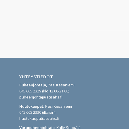
YHTEYSTIEDOT
Puheenjohtaja
, Pasi Kesäniemi
045 665 2329 (klo 12.00-21.00)
puheenjohtaja(at)sahs.fi
Huutokaupat,
Pasi Kesäniemi
045 665 2330 (iltaisin)
huutokaupat(at)sahs.fi
Varapuheenjohtaja
, Kalle Seppälä