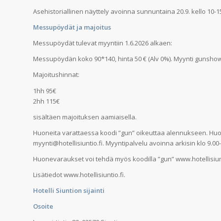
Asehistoriallinen näyttely avoinna sunnuntaina 20.9. kello 10-1
Messupöydät ja majoitus
Messupöydät tulevat myyntiin 1.6.2026 alkaen:
Messupöydän koko 90*140, hinta 50 € (Alv 0%). Myynti gunshow
Majoitushinnat:
1hh 95€
2hh 115€
sisältäen majoituksen aamiaisella.
Huoneita varattaessa koodi ”gun” oikeuttaa alennukseen. Huon
myynti@hotellisiuntio.fi. Myyntipalvelu avoinna arkisin klo 9.00-
Huonevaraukset voi tehdä myös koodilla ”gun” www.hotellisiunt
Lisätiedot www.hotellisiuntio.fi.
Hotelli Siuntion sijainti
Osoite