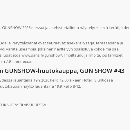
5. GUNSHOW 2026 messut ja asehistoriallinen näyttely: Helmiä keräilijöide
ella. Näyttelysarjat ovat seuraavat: asekeräilysarja, teräasesarja ja
ä voi varata useampia. Jokainen näyttelyyn osallistuva kokoelma saa
Lisätietoa www.sahs.fi/gunshow/. Ilmoittaudu ja ilmoita, jos tarvitset
hin 7.9. mennessä.
yksyn GUNSHOW-huutokauppa, GUN SHOW #43
ssä lauantaina 19.9.2026 kello 12.00 alkaen Hotelli Siuntiossa
. Huutokaupan näyttö lauantaina 19.9. kello 8-12.
TOKAUPPA TILAISUUDESSA