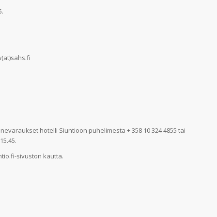
5.
(at)sahs.fi
evaraukset hotelli Siuntioon puhelimesta + 358 10 324 4855 tai
15.45.
io.fi-sivuston kautta.