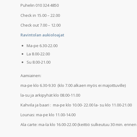
Puhelin 010 324 4850
Check in 15.00 – 22.00
Check out 7.00 – 12.00
Ravintolan aukioloajat
Ma-pe 6.30-22.00
La 8.00-22.00
Su 8.00-21.00
Aamiainen:
ma-pe klo 6.30-9.30 (klo 7.00 alkaen myös ei majoittuville)
la-su ja arkipyhät klo 08.00-11.00
Kahvila ja baari : ma-pe klo 10.00- 22.00 la- su klo 11.00-21.00
Lounas: ma-pe klo 11.00-14.00
Ala carte: ma-la klo 16.00-22.00 (keittiö sulkeutuu 30 min. enn