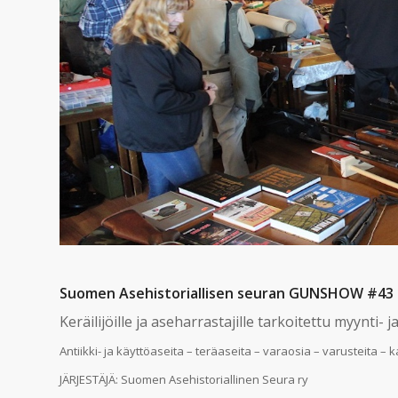
Suomen Asehistoriallisen seuran GUNSHOW #43 19.
Keräilijöille ja aseharrastajille tarkoitettu myynti- 
Antiikki- ja käyttöaseita – teräaseita – varaosia – varusteita – 
JÄRJESTÄJÄ: Suomen Asehistoriallinen Seura ry