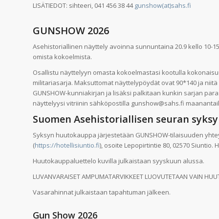
LISÄTIEDOT: sihteeri, 041 456 38 44
gunshow(at)sahs.fi
GUNSHOW 2026
Asehistoriallinen näyttely avoinna sunnuntaina 20.9 kello 10-1
omista kokoelmista.
Osallistu näyttelyyn omasta kokoelmastasi kootulla kokonaisuud
militariasarja. Maksuttomat näyttelypöydät ovat 90*140 ja niit
GUNSHOW-kunniakirjan ja lisäksi palkitaan kunkin sarjan paras. 
näyttelyysi vitriinin sähköpostilla gunshow@sahs.fi maanantai
Suomen Asehistoriallisen seuran s
Syksyn huutokauppa järjestetään GUNSHOW-tilaisuuden yhteyde
(
https://hotellisiuntio.fi
), osoite Lepopirtintie 80, 02570 Siuntio
Huutokauppaluettelo kuvilla julkaistaan syyskuun alussa.
LUVANVARAISET AMPUMATARVIKKEET LUOVUTETAAN VAIN HUU
Vasarahinnat julkaistaan tapahtuman jälkeen.
Gun Show 2026