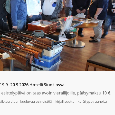
9.-20.9.2026 Hotelli Siuntiossa
ja esittelypäivä on taas avoin vierailijoille, pääsymaksu 10 €.
kaikkea alaan kuuluvaa esineistöä – kirjallisuutta – keräilypatruunoita