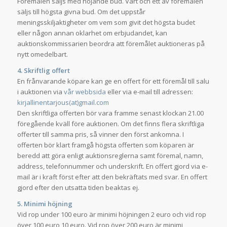
Föremålen säljs med höjande bud. Vart och ett av föremålen
säljs till högsta givna bud. Om det uppstår
meningsskiljaktigheter om vem som givit det högsta budet
eller någon annan oklarhet om erbjudandet, kan
auktionskommissarien beordra att föremålet auktioneras på
nytt omedelbart.
4. Skriftlig offert
En frånvarande köpare kan ge en offert för ett föremål till salu
i auktionen via
vår webbsida
eller via e-mail till adressen:
kirjallinentarjous(at)gmail.com
Den skriftliga offerten bör vara framme senast klockan 21.00
föregående kväll före auktionen. Om det finns flera skriftliga
offerter till samma pris, så vinner den först ankomna. I
offerten bör klart framgå högsta offerten som köparen är
beredd att göra enligt auktionsreglerna samt föremal, namn,
address, telefonnummer och underskrift. En offert gjord via e-
mail är i kraft först efter att den bekräftats med svar. En offert
gjord efter den utsatta tiden beaktas ej.
5. Minimi höjning
Vid rop under 100 euro är minimi höjningen 2 euro och vid rop
över 100 euro 10 euro. Vid rop över 200 euro är minimi