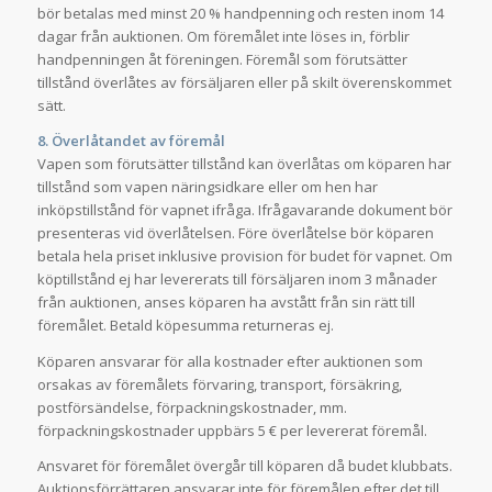
bör betalas med minst 20 % handpenning och resten inom 14
dagar från auktionen. Om föremålet inte löses in, förblir
handpenningen åt föreningen. Föremål som förutsätter
tillstånd överlåtes av försäljaren eller på skilt överenskommet
sätt.
8. Överlåtandet av föremål
Vapen som förutsätter tillstånd kan överlåtas om köparen har
tillstånd som vapen näringsidkare eller om hen har
inköpstillstånd för vapnet ifråga. Ifrågavarande dokument bör
presenteras vid överlåtelsen. Före överlåtelse bör köparen
betala hela priset inklusive provision för budet för vapnet. Om
köptillstånd ej har levererats till försäljaren inom 3 månader
från auktionen, anses köparen ha avstått från sin rätt till
föremålet. Betald köpesumma returneras ej.
Köparen ansvarar för alla kostnader efter auktionen som
orsakas av föremålets förvaring, transport, försäkring,
postförsändelse, förpackningskostnader, mm.
förpackningskostnader uppbärs 5 € per levererat föremål.
Ansvaret för föremålet övergår till köparen då budet klubbats.
Auktionsförrättaren ansvarar inte för föremålen efter det till