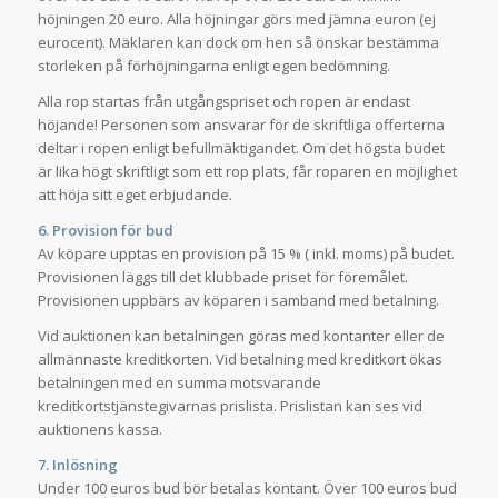
höjningen 20 euro. Alla höjningar görs med jämna euron (ej
eurocent). Mäklaren kan dock om hen så önskar bestämma
storleken på förhöjningarna enligt egen bedömning.
Alla rop startas från utgångspriset och ropen är endast
höjande! Personen som ansvarar för de skriftliga offerterna
deltar i ropen enligt befullmäktigandet. Om det högsta budet
är lika högt skriftligt som ett rop plats, får roparen en möjlighet
att höja sitt eget erbjudande.
6. Provision för bud
Av köpare upptas en provision på 15 % ( inkl. moms) på budet.
Provisionen läggs till det klubbade priset för föremålet.
Provisionen uppbärs av köparen i samband med betalning.
Vid auktionen kan betalningen göras med kontanter eller de
allmännaste kreditkorten. Vid betalning med kreditkort ökas
betalningen med en summa motsvarande
kreditkortstjänstegivarnas prislista. Prislistan kan ses vid
auktionens kassa.
7. Inlösning
Under 100 euros bud bör betalas kontant. Över 100 euros bud