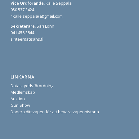
Vice Ordförande
, Kalle Seppälä
050 537 3424
1kalle.seppala(at)gmail.com
Sekreterare
, Sari Lönn
041 456 3844
sihteeri(at)sahs.fi
LINKARNA
Dataskyddsförordning
Medlemskap
Auktion
Gun Show
Donera ditt vapen för att bevara vapenhistoria