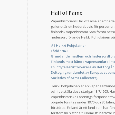
Hall of Fame
Vapenhistoriens Hall of Fame är ett hede
galleriet är ett hedersbevis för personer
finländsk vapenhistoria Som första perso
hedersordförande Heikki Pohjolainen på 
#1 Heikki Pohjolainen
Född 1940
Grundande medlem och hedersordföran
Finlands mest kända vapensamlare inte
En inflytelserik förvarare av det förgå
Deltog i grundandet av Europas vapens
Societies of Arms Collectors).
Heikki Pohjolainen är en vapensamlande
och fastställa dess stadgar 13.7.1965. Ha
Vapenhistoriska Förenings förtjänst att v
började förintas under 1970 och 80 talen, 
förstöras. Finland är ett land som har fö
förstört sin historia fullkomligt” berättar 