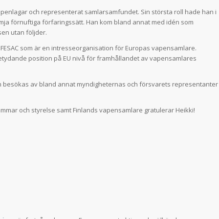
vapenlagar och representerat samlarsamfundet. Sin största roll hade han i
mja förnuftiga förfaringssätt. Han kom bland annat med idén som
sen utan följder.
FESAC som är en intresseorganisation för Europas vapensamlare.
etydande position på EU nivå för framhållandet av vapensamlares
 besökas av bland annat myndigheternas och försvarets representanter
mmar och styrelse samt Finlands vapensamlare gratulerar Heikki!