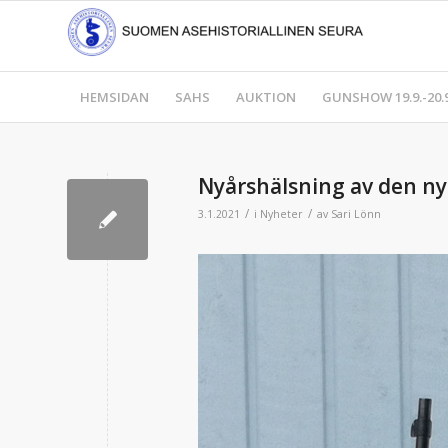
HEMSIDAN
SAHS
AUKTION
GUNSHOW 19.9.-20.9
Nyårshälsning av den ny
/
/
3.1.2021
i
Nyheter
av
Sari Lönn