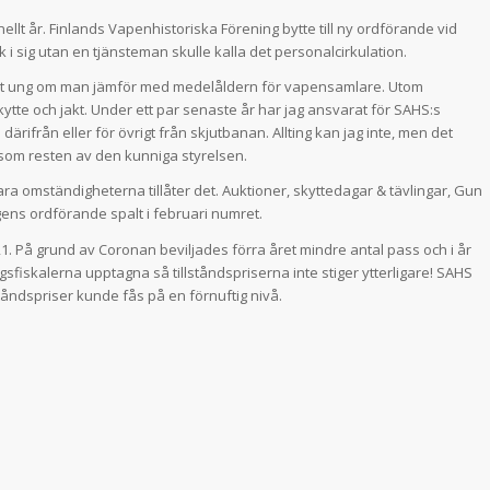
llt år. Finlands Vapenhistoriska Förening bytte till ny ordförande vid
k i sig utan en tjänsteman skulle kalla det personalcirkulation.
cket ung om man jämför med medelåldern för vapensamlare. Utom
ytte och jakt. Under ett par senaste år har jag ansvarat för SAHS:s
ärifrån eller för övrigt från skjutbanan. Allting kan jag inte, men det
å som resten av den kunniga styrelsen.
a omständigheterna tillåter det. Auktioner, skyttedagar & tävlingar, Gun
gens ordförande spalt i februari numret.
1. På grund av Coronan beviljades förra året mindre antal pass och i år
tygsfiskalerna upptagna så tillståndspriserna inte stiger ytterligare! SAHS
ståndspriser kunde fås på en förnuftig nivå.