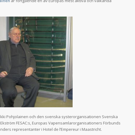
ainen
är fortgående en av Europas mest aktiva och välkända
ikki Pohjolainen och den svenska systerorganisationen Svenska
 Ekström FESAC:s, Europas Vapensamlarorganisationers Förbunds
ders representanter i Hotel de l’Empereur i Maastricht.