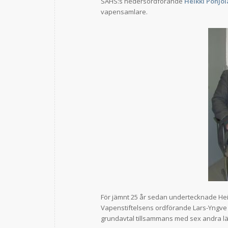
SAHS:s hedersordförande
Heikki Pohjol
vapensamlare.
För jämnt 25 år sedan undertecknade He
Vapenstiftelsens ordförande Lars-Yngve
grundavtal tillsammans med sex andra län