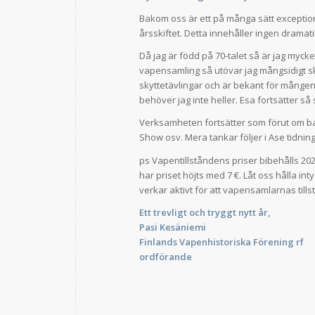
Bakom oss är ett på många sätt exceptione
årsskiftet. Detta innehåller ingen dramati
Då jag är född på 70-talet så är jag my
vapensamling så utövar jag mångsidigt sk
skyttetävlingar och är bekant för mången d
behöver jag inte heller. Esa fortsätter s
Verksamheten fortsätter som förut om bar
Show osv. Mera tankar följer i Ase tidnin
ps Vapentillståndens priser bibehålls 202
har priset höjts med 7 €. Låt oss hålla in
verkar aktivt för att vapensamlarnas till
Ett trevligt och tryggt nytt år,
Pasi Kesäniemi
Finlands Vapenhistoriska Förening rf
ordförande