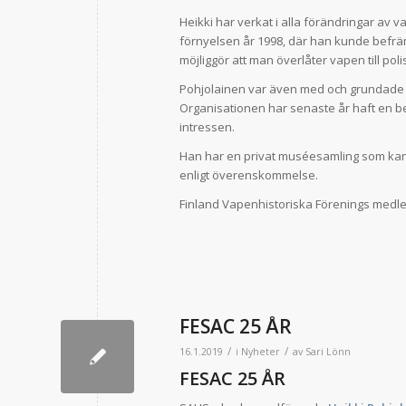
Heikki har verkat i alla förändringar av 
förnyelsen år 1998, där han kunde befrä
möjliggör att man överlåter vapen till poli
Pohjolainen var även med och grundade 
Organisationen har senaste år haft en b
intressen.
Han har en privat muséesamling som kan
enligt överenskommelse.
Finland Vapenhistoriska Förenings medle
FESAC 25 ÅR
/
/
16.1.2019
i
Nyheter
av
Sari Lönn
FESAC 25 ÅR