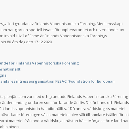
rsgalleri grundat av Finlands Vapenhistoriska Förening. Medlemsskap i
 som har gjort en speciell insats för uppbevarandet och utvecklandet av
n invald i Hall of Fame är Finlands Vapenhistoriska Förenings
sin 80-års dag den 17.12.2020.
de för Finlands Vapenhistoriska Förening
rnationellt
ngna
amlares intresseorganisation FESAC (Foundation for European
ts pionjär, som var med och grundade Finlands Vapenhistoriska Förening
n är den enda grundaren som fortfarande är i liv. Det är hans och Finlands
årt lands vapenhistoria har bibehållits. “ Då andra världskrigets materiel
påverkade föreningen så att materielet blev sålt till samlare istället för att
rvarat materiel från andra världskriget nästan bäst. Månget större land har
Pohjolainen.