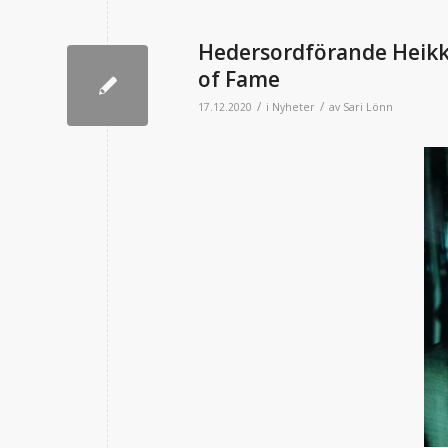
Hedersordförande Heikki 
of Fame
/
/
17.12.2020
i
Nyheter
av
Sari Lönn