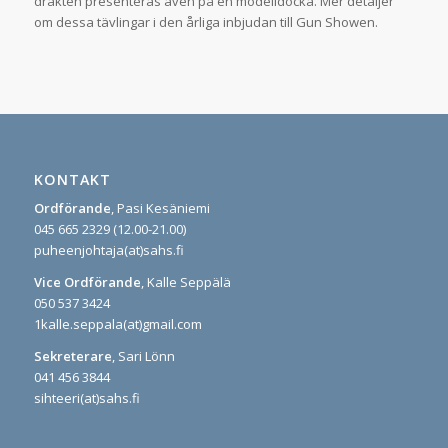
dräkten presenteras även på en modelldocka. Mer detaljer
om dessa tävlingar i den årliga inbjudan till Gun Showen.
KONTAKT
Ordförande
, Pasi Kesäniemi
045 665 2329 (12.00-21.00)
puheenjohtaja(at)sahs.fi
Vice Ordförande
, Kalle Seppälä
050 537 3424
1kalle.seppala(at)gmail.com
Sekreterare
, Sari Lönn
041 456 3844
sihteeri(at)sahs.fi