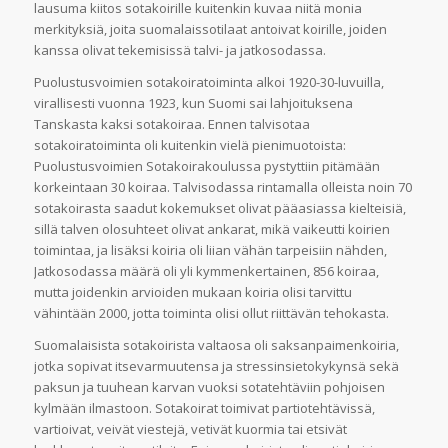
lausuma kiitos sotakoirille kuitenkin kuvaa niitä monia
merkityksiä, joita suomalaissotilaat antoivat koirille, joiden
kanssa olivat tekemisissä talvi- ja jatkosodassa.
Puolustusvoimien sotakoiratoiminta alkoi 1920-30-luvuilla,
virallisesti vuonna 1923, kun Suomi sai lahjoituksena
Tanskasta kaksi sotakoiraa. Ennen talvisotaa
sotakoiratoiminta oli kuitenkin vielä pienimuotoista:
Puolustusvoimien Sotakoirakoulussa pystyttiin pitämään
korkeintaan 30 koiraa. Talvisodassa rintamalla olleista noin 70
sotakoirasta saadut kokemukset olivat pääasiassa kielteisiä,
sillä talven olosuhteet olivat ankarat, mikä vaikeutti koirien
toimintaa, ja lisäksi koiria oli liian vähän tarpeisiin nähden,
Jatkosodassa määrä oli yli kymmenkertainen, 856 koiraa,
mutta joidenkin arvioiden mukaan koiria olisi tarvittu
vähintään 2000, jotta toiminta olisi ollut riittävän tehokasta.
Suomalaisista sotakoirista valtaosa oli saksanpaimenkoiria,
jotka sopivat itsevarmuutensa ja stressinsietokykynsä sekä
paksun ja tuuhean karvan vuoksi sotatehtäviin pohjoisen
kylmään ilmastoon. Sotakoirat toimivat partiotehtävissä,
vartioivat, veivät viestejä, vetivät kuormia tai etsivät