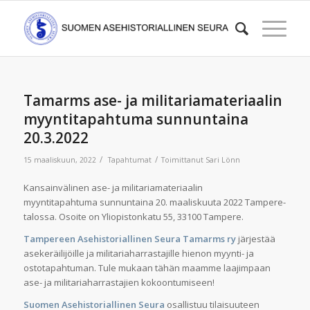
Tamarms ase- ja militariamateriaalin
myyntitapahtuma sunnuntaina
20.3.2022
/
/
15 maaliskuun, 2022
Tapahtumat
Toimittanut
Sari Lönn
Kansainvälinen ase- ja militariamateriaalin
myyntitapahtuma sunnuntaina 20. maaliskuuta 2022 Tampere-
talossa. Osoite on Yliopistonkatu 55, 33100 Tampere.
Tampereen Asehistoriallinen Seura Tamarms ry
järjestää
asekeräilijöille ja militariaharrastajille hienon myynti- ja
ostotapahtuman. Tule mukaan tähän maamme laajimpaan
ase- ja militariaharrastajien kokoontumiseen!
Suomen Asehistoriallinen Seura
osallistuu tilaisuuteen