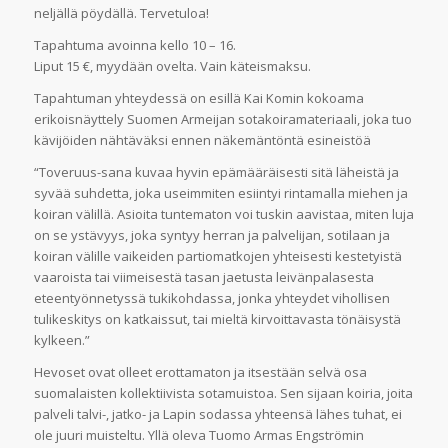
neljällä pöydällä. Tervetuloa!
Tapahtuma avoinna kello 10 – 16.
Liput 15 €, myydään ovelta. Vain käteismaksu.
Tapahtuman yhteydessä on esillä Kai Komin kokoama
erikoisnäyttely Suomen Armeijan sotakoiramateriaali, joka tuo
kävijöiden nähtäväksi ennen näkemäntöntä esineistöä
“Toveruus-sana kuvaa hyvin epämääräisesti sitä läheistä ja
syvää suhdetta, joka useimmiten esiintyi rintamalla miehen ja
koiran välillä. Asioita tuntematon voi tuskin aavistaa, miten luja
on se ystävyys, joka syntyy herran ja palvelijan, sotilaan ja
koiran välille vaikeiden partiomatkojen yhteisesti kestetyistä
vaaroista tai viimeisestä tasan jaetusta leivänpalasesta
eteentyönnetyssä tukikohdassa, jonka yhteydet vihollisen
tulikeskitys on katkaissut, tai mieltä kirvoittavasta tönäisystä
kylkeen.”
Hevoset ovat olleet erottamaton ja itsestään selvä osa
suomalaisten kollektiivista sotamuistoa. Sen sijaan koiria, joita
palveli talvi-, jatko- ja Lapin sodassa yhteensä lähes tuhat, ei
ole juuri muisteltu. Yllä oleva Tuomo Armas Engströmin