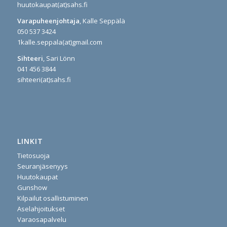
huutokaupat(at)sahs.fi
Varapuheenjohtaja
, Kalle Seppälä
050 537 3424
1kalle.seppala(at)gmail.com
Sihteeri
, Sari Lönn
041 456 3844
sihteeri(at)sahs.fi
LINKIT
Tietosuoja
Seuranjäsenyys
Huutokaupat
Gunshow
Kilpailut osallistuminen
Aselahjoitukset
Varaosapalvelu