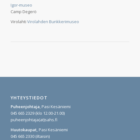
Igor-museo
Camp Degerö
Virolahti
Virolahden Bunkkerimuseo
YHTEYSTIEDOT
Puheenjohtaja
, Pasi Kesäniemi
045 665 2329 (klo 12.00-21.00)
puheenjohtaja(at)sahs.fi
Huutokaupat,
Pasi Kesäniemi
045 665 2330 (iltaisin)