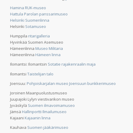
Hamina RUK-museo
Hattula Parolan panssarimuseo
Helsinki Suomenlinna
Helsinki
Sotamuseo
Humppila
ritarigalleria
Hyvinkää Suomen Asemuseo
Hämeenlinna
Museo Militaria
Hämeenlinna
Hämeen linna
Ilomantsi: Ilomantsin
Sotatie rajakenraalin maja
Ilomantsi
Taistelijan talo
Joensuu:
Pohjoiskarjalan museo Joensuun bunkkerimuseo
Joroinen Maanpuolustusmuseo
Juupajoki Lylyn viestivarikon museo
Jyväskylä
Suomen ilmavoimamuseo
Jämsä
Hallinportti Ilmailumuseo
Kajaani
Kajaanin linna
Kauhava
Suomen jääkärimuseo