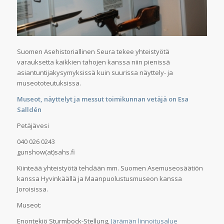
Suomen Asehistoriallinen Seura tekee yhteistyötä
varauksetta kaikkien tahojen kanssa niin pienissä
asiantuntijakysymyksissä kuin suurissa näyttely- ja
museototeutuksissa.
Museot, näyttelyt ja messut toimikunnan vetäjä on Esa
Salldén
Petäjävesi
040 026 0243
gunshow(at)sahs.fi
Kiinteää yhteistyötä tehdään mm. Suomen Asemuseosäätiön
kanssa Hyvinkäällä ja Maanpuolustusmuseon kanssa
Joroisissa.
Museot:
Enontekiö Sturmbock-Stellung,
Järämän linnoitusalue