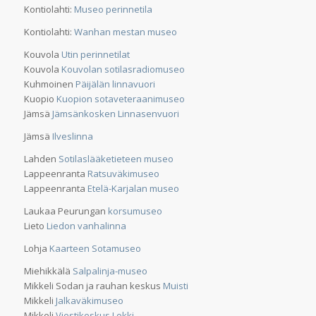
Kontiolahti:
Museo perinnetila
Kontiolahti:
Wanhan mestan museo
Kouvola
Utin perinnetilat
Kouvola
Kouvolan sotilasradiomuseo
Kuhmoinen
Päijälän linnavuori
Kuopio
Kuopion sotaveteraanimuseo
Jämsä
Jämsänkosken Linnasenvuori
Jämsä
Ilveslinna
Lahden
Sotilaslääketieteen museo
Lappeenranta
Ratsuväkimuseo
Lappeenranta
Etelä-Karjalan museo
Laukaa Peurungan
korsumuseo
Lieto
Liedon vanhalinna
Lohja
Kaarteen Sotamuseo
Miehikkälä
Salpalinja-museo
Mikkeli Sodan ja rauhan keskus
Muisti
Mikkeli
Jalkaväkimuseo
Mikkeli
Viestikeskus Lokki