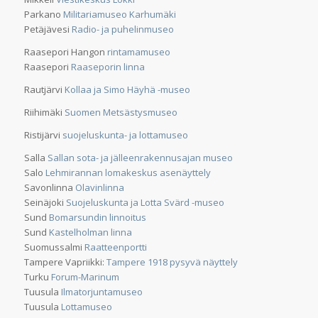
Parkano
Militariamuseo Karhumäki
Petäjävesi
Radio- ja puhelinmuseo
Raasepori Hangon
rintamamuseo
Raasepori
Raaseporin linna
Rautjärvi
Kollaa ja Simo Häyhä -museo
Riihimäki
Suomen Metsästysmuseo
Ristijärvi
suojeluskunta- ja lottamuseo
Salla
Sallan sota- ja jälleenrakennusajan museo
Salo
Lehmirannan lomakeskus asenäyttely
Savonlinna
Olavinlinna
Seinäjoki
Suojeluskunta ja Lotta Svärd -museo
Sund
Bomarsundin linnoitus
Sund
Kastelholman linna
Suomussalmi
Raatteenportti
Tampere Vapriikki:
Tampere 1918 pysyvä näyttely
Turku
Forum-Marinum
Tuusula
Ilmatorjuntamuseo
Tuusula
Lottamuseo