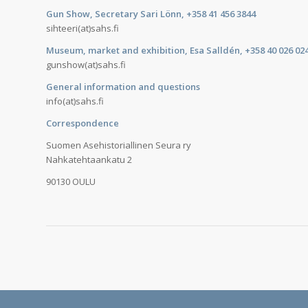
Gun Show, Secretary Sari Lönn, +358 41 456 3844
sihteeri(at)sahs.fi
Museum, market and exhibition, Esa Salldén, +358 40 026 02
gunshow(at)sahs.fi
General information and questions
info(at)sahs.fi
Correspondence
Suomen Asehistoriallinen Seura ry
Nahkatehtaankatu 2
90130 OULU