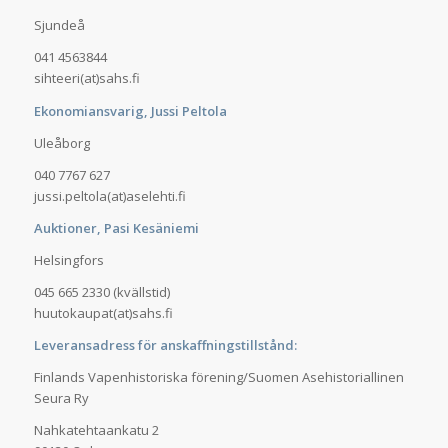
Sjundeå
041 4563844
sihteeri(at)sahs.fi
Ekonomiansvarig, Jussi Peltola
Uleåborg
040 7767 627
jussi.peltola(at)aselehti.fi
Auktioner, Pasi Kesäniemi
Helsingfors
045 665 2330 (kvällstid)
huutokaupat(at)sahs.fi
Leveransadress för anskaffningstillstånd:
Finlands Vapenhistoriska förening/Suomen Asehistoriallinen
Seura Ry
Nahkatehtaankatu 2