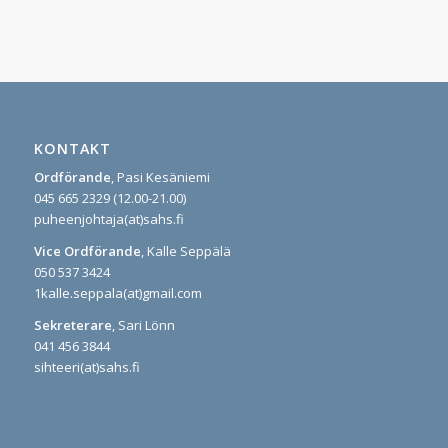
KONTAKT
Ordförande
, Pasi Kesäniemi
045 665 2329 (12.00-21.00)
puheenjohtaja(at)sahs.fi
Vice Ordförande
, Kalle Seppälä
050 537 3424
1kalle.seppala(at)gmail.com
Sekreterare
, Sari Lönn
041 456 3844
sihteeri(at)sahs.fi