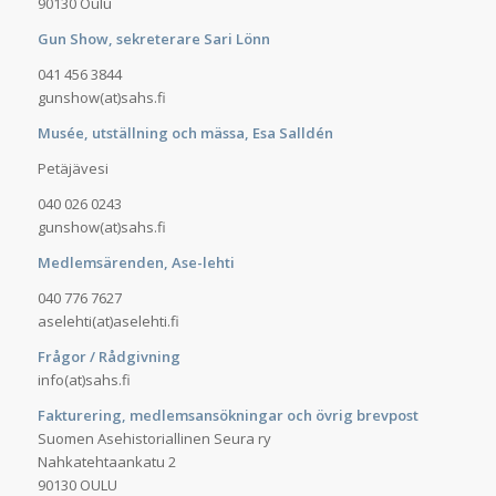
90130 Oulu
Gun Show, sekreterare Sari Lönn
041 456 3844
gunshow(at)sahs.fi
Musée, utställning och mässa, Esa Salldén
Petäjävesi
040 026 0243
gunshow(at)sahs.fi
Medlemsärenden, Ase-lehti
040 776 7627
aselehti(at)aselehti.fi
Frågor / Rådgivning
info(at)sahs.fi
Fakturering, medlemsansökningar och övrig brevpost
Suomen Asehistoriallinen Seura ry
Nahkatehtaankatu 2
90130 OULU