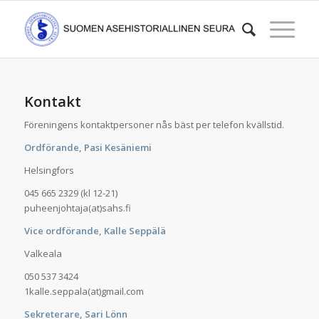
Kontakt
Föreningens kontaktpersoner nås bäst per telefon kvällstid.
Ordförande, Pasi Kesäniemi
Helsingfors
045 665 2329 (kl 12-21)
puheenjohtaja(at)sahs.fi
Vice ordförande, Kalle Seppälä
Valkeala
050 537 3424
1kalle.seppala(at)gmail.com
Sekreterare, Sari Lönn