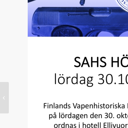
Gun Show 30.10.-31.10.2021 i Hotell
Ellivuori, Sastamala – Välkommen