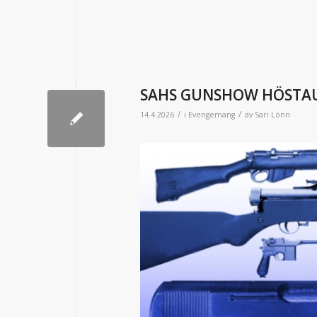
SAHS GUNSHOW HÖSTAUKT
/
/
14.4.2026
i
Evengemang
av
Sari Lönn