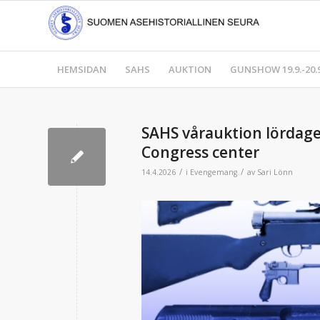
HEMSIDAN
SAHS
AUKTION
GUNSHOW 19.9.-20.9
SAHS vårauktion lördagen
Congress center
/
/
14.4.2026
i
Evengemang
av
Sari Lönn