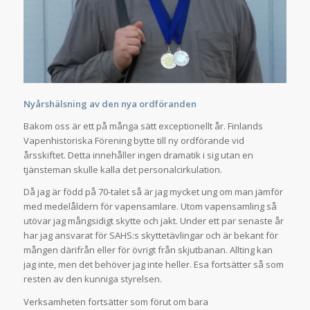
Nyårshälsning av den nya ordföranden
Bakom oss är ett på många sätt exceptionellt år. Finlands
Vapenhistoriska Förening bytte till ny ordförande vid
årsskiftet. Detta innehåller ingen dramatik i sig utan en
tjänsteman skulle kalla det personalcirkulation.
Då jag är född på 70-talet så är jag mycket ung om man jämför
med medelåldern för vapensamlare. Utom vapensamling så
utövar jag mångsidigt skytte och jakt. Under ett par senaste år
har jag ansvarat för SAHS:s skyttetävlingar och är bekant för
mången därifrån eller för övrigt från skjutbanan. Allting kan
jag inte, men det behöver jag inte heller. Esa fortsätter så som
resten av den kunniga styrelsen.
Verksamheten fortsätter som förut om bara