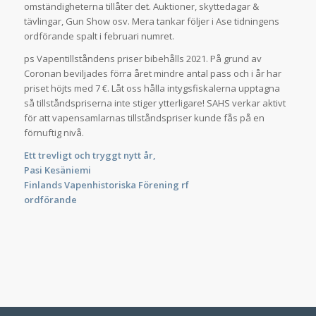
omständigheterna tillåter det. Auktioner, skyttedagar &
tävlingar, Gun Show osv. Mera tankar följer i Ase tidningens
ordförande spalt i februari numret.
ps Vapentillståndens priser bibehålls 2021. På grund av
Coronan beviljades förra året mindre antal pass och i år har
priset höjts med 7 €. Låt oss hålla intygsfiskalerna upptagna
så tillståndspriserna inte stiger ytterligare! SAHS verkar aktivt
för att vapensamlarnas tillståndspriser kunde fås på en
förnuftig nivå.
Ett trevligt och tryggt nytt år,
Pasi Kesäniemi
Finlands Vapenhistoriska Förening rf
ordförande