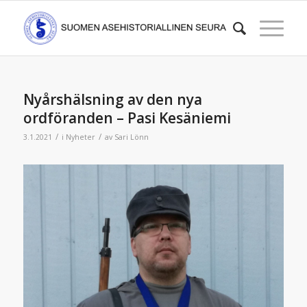
Nyårshälsning av den nya
ordföranden – Pasi Kesäniemi
/
/
3.1.2021
i
Nyheter
av
Sari Lönn