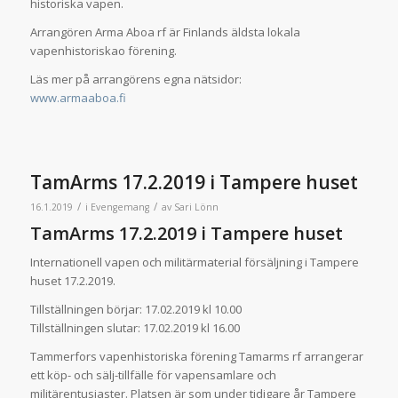
historiska vapen.
Arrangören Arma Aboa rf är Finlands äldsta lokala
vapenhistoriskao förening.
Läs mer på arrangörens egna nätsidor:
www.armaaboa.fi
TamArms 17.2.2019 i Tampere huset
/
/
16.1.2019
i
Evengemang
av
Sari Lönn
TamArms 17.2.2019 i Tampere huset
Internationell vapen och militärmaterial försäljning i Tampere
huset 17.2.2019.
Tillställningen börjar: 17.02.2019 kl 10.00
Tillställningen slutar: 17.02.2019 kl 16.00
Tammerfors vapenhistoriska förening Tamarms rf arrangerar
ett köp- och sälj-tillfälle för vapensamlare och
militärentusiaster. Platsen är som under tidigare år Tampere