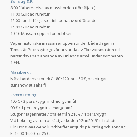
Söndag 8.9.
8.00 Förberedelse av mässborden (försäljare)
11.00 Guidad rundtur
12.00 Lunch för gäster inbjudna av ordförande
14.00 Guidad rundtur
10-16 Mässan öppen för publiken
Vapenhistoriska mässan är öppen under båda dagarna.
Temat är Prickskytte gevär använda av Försvarsmakten och
närstridsvapen använda av Finlands armé under sommaren
1944.
Mässbord:
Mässbordens storlek är 80*120, pris 50 €, bokningar till
gunshow(at)sahs.fi.
Övernattning
105 € / 2 pers /dygn inkl morgonmål
90 € / 1 pers /dygn inkl morgonmål
Stugor / lägenheter / chalet från 210 € / 4 pers/dygn
Vid bokning av rum berättigar koden ”Gun2019” till rabatt.
Ellivuoris week-end lunchbuffet erbjuds på lördag och söndag
kl 12.00-16.00 för 25 €.