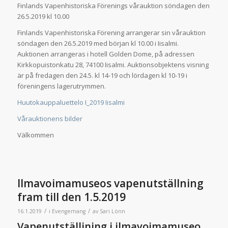
Finlands Vapenhistoriska Förenings vårauktion söndagen den
26.5.2019 kl 10.00
Finlands Vapenhistoriska Förening arrangerar sin vårauktion
söndagen den 26.5.2019 med början kl 10.00 i Iisalmi.
Auktionen arrangeras i hotell Golden Dome, på adressen
Kirkkopuistonkatu 28, 74100 Iisalmi. Auktionsobjektens visning
är på fredagen den 24.5. kl 14-19 och lördagen kl 10-19 i
föreningens lagerutrymmen.
Huutokauppaluettelo I_2019 Iisalmi
Vårauktionens bilder
Välkommen
Ilmavoimamuseos vapenutställning
fram till den 1.5.2019
/
/
16.1.2019
i
Evengemang
av
Sari Lönn
Vapenutställining i ilmavoimamuseo