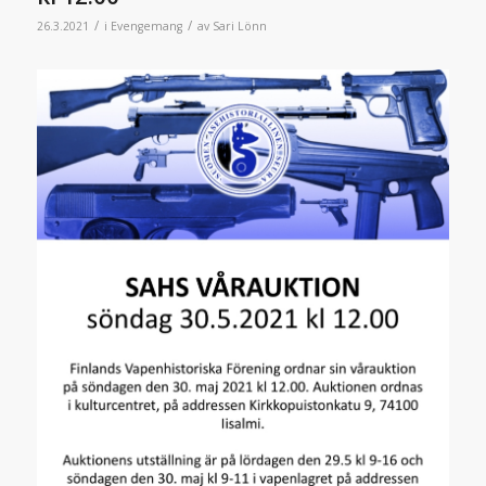
/
/
26.3.2021
i
Evengemang
av
Sari Lönn