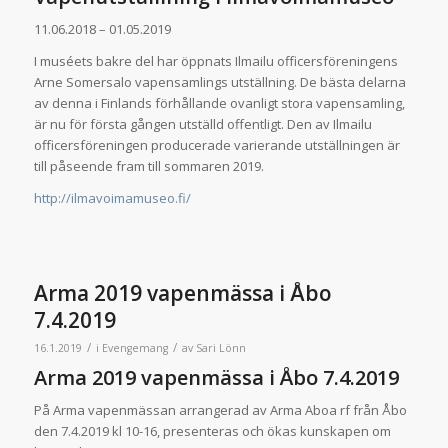
11.06.2018 – 01.05.2019
I muséets bakre del har öppnats Ilmailu officersföreningens
Arne Somersalo vapensamlings utställning. De bästa delarna
av denna i Finlands förhållande ovanligt stora vapensamling,
är nu för första gången utställd offentligt. Den av Ilmailu
officersföreningen producerade varierande utställningen är
till påseende fram till sommaren 2019.
http://ilmavoimamuseo.fi/
Arma 2019 vapenmässa i Åbo
7.4.2019
/
/
16.1.2019
i
Evengemang
av
Sari Lönn
Arma 2019 vapenmässa i Åbo 7.4.2019
På Arma vapenmässan arrangerad av Arma Aboa rf från Åbo
den 7.4.2019 kl 10-16, presenteras och ökas kunskapen om