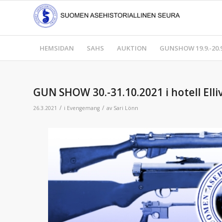
HEMSIDAN
SAHS
AUKTION
GUNSHOW 19.9.-20.9
GUN SHOW 30.-31.10.2021 i hotell Elli
/
/
26.3.2021
i
Evengemang
av
Sari Lönn