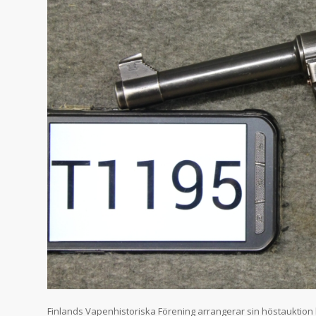
Finlands Vapenhistoriska Förening arrangerar sin höstauktion 