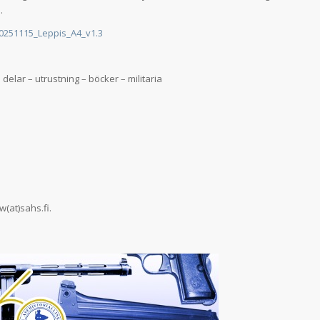
.
0251115_Leppis_A4_v1.3
elar – utrustning – böcker – militaria
w(at)sahs.fi.