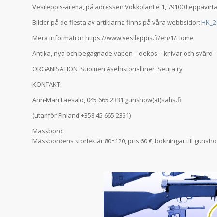
Vesileppis-arena, på adressen Vokkolantie 1, 79100 Leppävirta
Bilder på de flesta av artiklarna finns på våra webbsidor:
HK_2
Mera information https://www.vesileppis.fi/en/1/Home
Antika, nya och begagnade vapen – dekos – knivar och svärd – d
ORGANISATION: Suomen Asehistoriallinen Seura ry
KONTAKT:
Ann-Mari Laesalo, 045 665 2331 gunshow(ät)sahs.fi.
(utanför Finland +358 45 665 2331)
Mässbord:
Mässbordens storlek är 80*120, pris 60 €, bokningar till gunsho