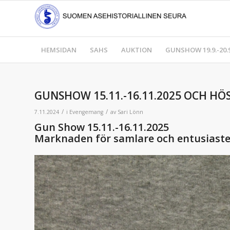
HEMSIDAN
SAHS
AUKTION
GUNSHOW 19.9.-20.9
GUNSHOW 15.11.-16.11.2025 OCH HÖS
/
/
7.11.2024
i
Evengemang
av
Sari Lönn
Gun Show 15.11.-16.11.2025
Marknaden för samlare och entusiaster