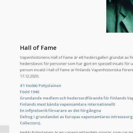
Hall of Fame
Vapenhistoriens Hall of Fame är ett hedersgalleri grundat av F
hedersbevis för personer som har gjort en speciell insats fö
person invald i Hall of Fame är Finlands Vapenhistoriska Före
17.12.2020.
#1 Heikki Pohjolainen
Född 1940
Grundande medlem och hedersordförande för Finlands Vap
Finlands mest kända vapensamlare internationellt
En inflytelserik förvarare av det förgångna
Deltog i grundandet av Europas vapensamlares intresseorga
Collectors).
Heikki Pohjolainen är en vapensamlandets pionjär, som var me