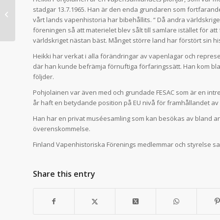
SAHS VÅRAUKTION SÖNDAG
stadgar 13.7.1965. Han är den enda grundaren som fortfarande ä
24.5.2020 är flyttad till en senare
vårt lands vapenhistoria har bibehållits. “ Då andra världskrig
meddelad tidp...
föreningen så att materielet blev sålt till samlare istället för a
världskriget nästan bäst. Månget större land har förstört sin his
Heikki har verkat i alla förändringar av vapenlagar och repres
där han kunde befrämja förnuftiga förfaringssätt. Han kom bla
följder.
Pohjolainen var även med och grundade FESAC som är en intr
år haft en betydande position på EU nivå för framhållandet a
Han har en privat muséesamling som kan besökas av bland an
överenskommelse.
Finland Vapenhistoriska Förenings medlemmar och styrelse sa
Share this entry