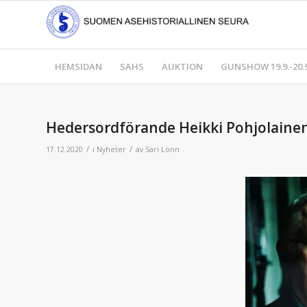
HEMSIDAN
SAHS
AUKTION
GUNSHOW 19.9.-20.9
Hedersordförande Heikki Pohjolainen 
/
/
17.12.2020
i
Nyheter
av
Sari Lönn