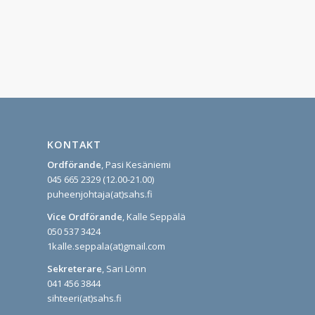
KONTAKT
Ordförande
, Pasi Kesäniemi
045 665 2329 (12.00-21.00)
puheenjohtaja(at)sahs.fi
Vice Ordförande
, Kalle Seppälä
050 537 3424
1kalle.seppala(at)gmail.com
Sekreterare
, Sari Lönn
041 456 3844
sihteeri(at)sahs.fi