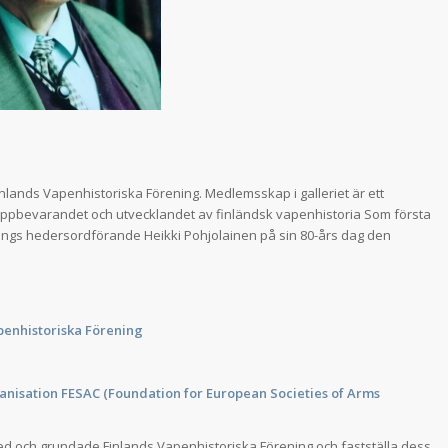
inlands Vapenhistoriska Förening. Medlemsskap i galleriet är ett
r uppbevarandet och utvecklandet av finländsk vapenhistoria Som första
nings hedersordförande Heikki Pohjolainen på sin 80-års dag den
enhistoriska Förening
nisation FESAC (Foundation for European Societies of Arms
d och grundade Finlands Vapenhistoriska Förening och fastställa dess