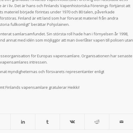
r i liv. Det är hans och Finlands Vapenhistoriska Förenings förtjänst att
ets materiel började förintas under 1970 och 80 talen, påverkade
tt förstöras. Finland är ett land som har förvarat materiel från andra
toria fullkomligt” berättar Pohjolainen.
enterat samlarsamfundet. Sin största roll hade han i förnyelsen år 1998,
nd annat med idén som möjliggör att man överlåter vapen till polisen utan
esseorganisation för Europas vapensamlare. Organisationen har senaste
v vapensamlares intressen.
nat myndigheternas och försvarets representanter enligt
mt Finlands vapensamlare gratulerar Heikki!