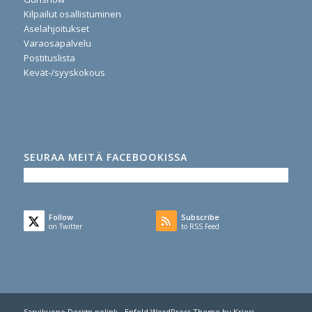
Kilpailut osallistuminen
Aselahjoitukset
Varaosapalvelu
Postituslista
Kevät-/syyskokous
SEURAA MEITÄ FACEBOOKISSA
Follow
Subscribe
on Twitter
to RSS Feed
Sarvikuono Design nolink -
Enfold WordPress Theme by Kriesi