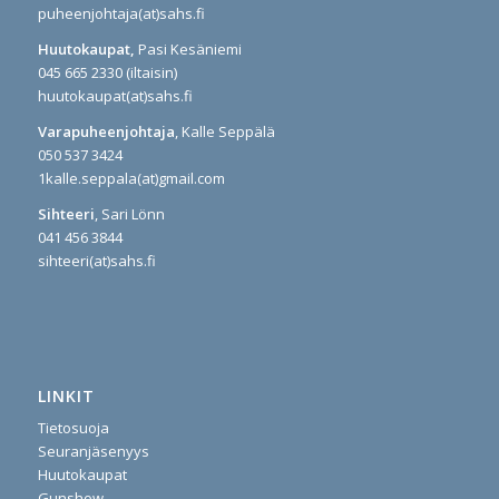
puheenjohtaja(at)sahs.fi
Huutokaupat,
Pasi Kesäniemi
045 665 2330 (iltaisin)
huutokaupat(at)sahs.fi
Varapuheenjohtaja
, Kalle Seppälä
050 537 3424
1kalle.seppala(at)gmail.com
Sihteeri
, Sari Lönn
041 456 3844
sihteeri(at)sahs.fi
LINKIT
Tietosuoja
Seuranjäsenyys
Huutokaupat
Gunshow