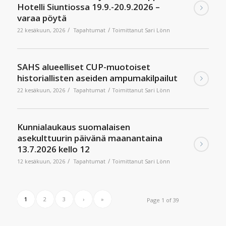
Hotelli Siuntiossa 19.9.-20.9.2026 –
varaa pöytä
/
/
22 kesäkuun, 2026
Tapahtumat
Toimittanut
Sari Lönn
SAHS alueelliset CUP-muotoiset
historiallisten aseiden ampumakilpailut
/
/
22 kesäkuun, 2026
Tapahtumat
Toimittanut
Sari Lönn
Kunnialaukaus suomalaisen
asekulttuurin päivänä maanantaina
13.7.2026 kello 12
/
/
12 kesäkuun, 2026
Tapahtumat
Toimittanut
Sari Lönn
1
2
3
›
»
Page 1 of 39