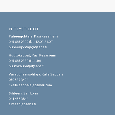
YHTEYSTIEDOT
Puheenjohtaja
, Pasi Kesäniemi
045 665 2329 (klo 12.00-21.00)
puheenjohtaja(at)sahs.fi
Huutokaupat,
Pasi Kesäniemi
045 665 2330 (iltaisin)
huutokaupat(at)sahs.fi
Varapuheenjohtaja
, Kalle Seppälä
050 537 3424
1kalle.seppala(at)gmail.com
Sihteeri
, Sari Lönn
041 456 3844
sihteeri(at)sahs.fi