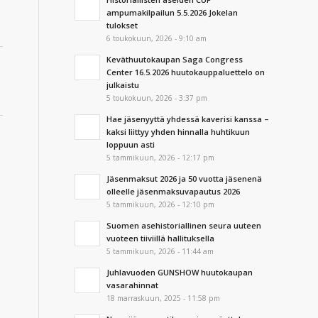
ampumakilpailun 5.5.2026 Jokelan
tulokset
6 toukokuun, 2026 - 9:10 am
Keväthuutokaupan Saga Congress
Center 16.5.2026 huutokauppaluettelo on
julkaistu
5 toukokuun, 2026 - 3:37 pm
Hae jäsenyyttä yhdessä kaverisi kanssa –
kaksi liittyy yhden hinnalla huhtikuun
loppuun asti
5 tammikuun, 2026 - 12:17 pm
Jäsenmaksut 2026 ja 50 vuotta jäsenenä
olleelle jäsenmaksuvapautus 2026
5 tammikuun, 2026 - 12:10 pm
Suomen asehistoriallinen seura uuteen
vuoteen tiiviillä hallituksella
5 tammikuun, 2026 - 11:44 am
Juhlavuoden GUNSHOW huutokaupan
vasarahinnat
18 marraskuun, 2025 - 11:58 pm