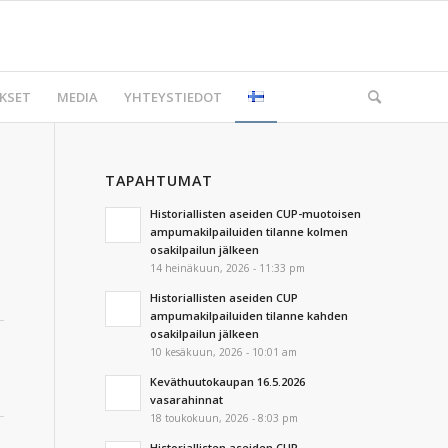
KSET
MEDIA
YHTEYSTIEDOT
TAPAHTUMAT
Historiallisten aseiden CUP-muotoisen
ampumakilpailuiden tilanne kolmen
osakilpailun jälkeen
14 heinäkuun, 2026 - 11:33 pm
Historiallisten aseiden CUP
ampumakilpailuiden tilanne kahden
osakilpailun jälkeen
10 kesäkuun, 2026 - 10:01 am
Keväthuutokaupan 16.5.2026
vasarahinnat
18 toukokuun, 2026 - 8:03 pm
Historiallisten aseiden CUP