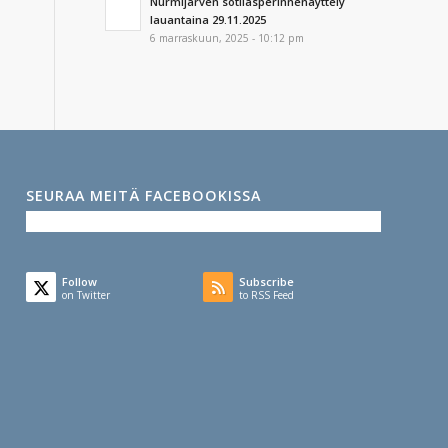
Nurmijärven sotilasperinnenäyttely
lauantaina 29.11.2025
6 marraskuun, 2025 - 10:12 pm
SEURAA MEITÄ FACEBOOKISSA
Follow
Subscribe
on Twitter
to RSS Feed