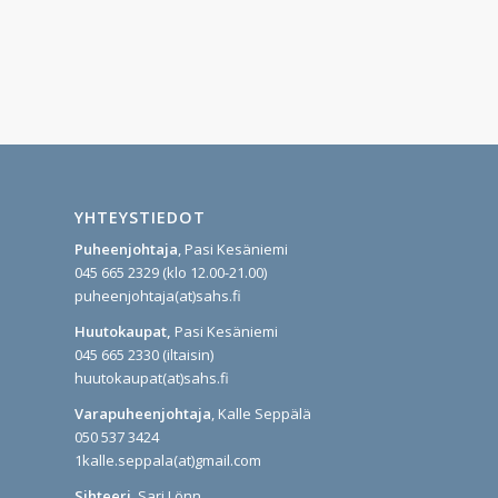
YHTEYSTIEDOT
Puheenjohtaja
, Pasi Kesäniemi
045 665 2329 (klo 12.00-21.00)
puheenjohtaja(at)sahs.fi
Huutokaupat,
Pasi Kesäniemi
045 665 2330 (iltaisin)
huutokaupat(at)sahs.fi
Varapuheenjohtaja
, Kalle Seppälä
050 537 3424
1kalle.seppala(at)gmail.com
Sihteeri
, Sari Lönn