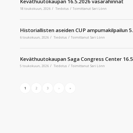
Keväthuutokaupan 16.5.2026 vasarahinnat
/
/
18 toukokuun, 2026
Tiedotus
Toimittanut
Sari Lönn
Historiallisten aseiden CUP ampumakilpailun 5
/
/
6 toukokuun, 2026
Tiedotus
Toimittanut
Sari Lönn
Keväthuutokaupan Saga Congress Center 16.5.
/
/
5 toukokuun, 2026
Tiedotus
Toimittanut
Sari Lönn
1
2
3
›
»