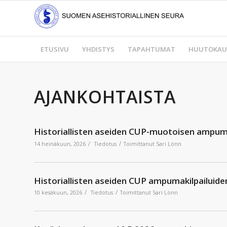
ETUSIVU
YHDISTYS
TAPAHTUMAT
HUUTOKAU
AJANKOHTAISTA
Historiallisten aseiden CUP-muotoisen ampumak
/
/
14 heinäkuun, 2026
Tiedotus
Toimittanut
Sari Lönn
Historiallisten aseiden CUP ampumakilpailuiden
/
/
10 kesäkuun, 2026
Tiedotus
Toimittanut
Sari Lönn