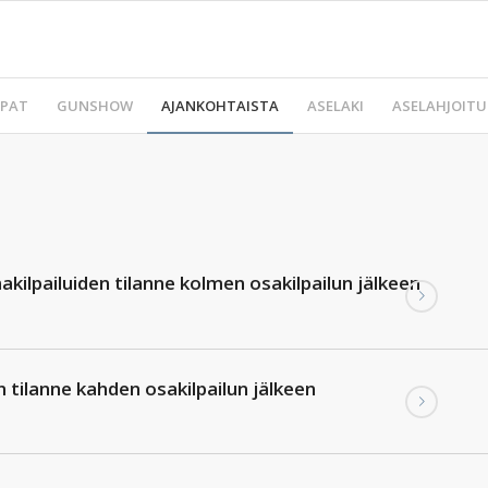
PAT
GUNSHOW
AJANKOHTAISTA
ASELAKI
ASELAHJOITU
ilpailuiden tilanne kolmen osakilpailun jälkeen
 tilanne kahden osakilpailun jälkeen