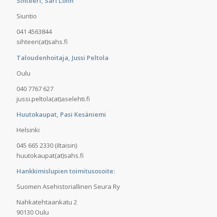
Sihteeri, Sari Lönn
Siuntio
041 4563844
sihteeri(at)sahs.fi
Taloudenhoitaja, Jussi Peltola
Oulu
040 7767 627
jussi.peltola(at)aselehti.fi
Huutokaupat, Pasi Kesäniemi
Helsinki
045 665 2330 (iltaisin)
huutokaupat(at)sahs.fi
Hankkimislupien toimitusosoite:
Suomen Asehistoriallinen Seura Ry
Nahkatehtaankatu 2
90130 Oulu