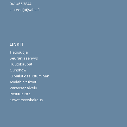
041 456 3844
sihteeri(at)sahs.fi
LINKIT
Tietosuoja
Seuranjäsenyys
Huutokaupat
Gunshow
Kilpailut osallistuminen
Aselahjoitukset
Varaosapalvelu
Postituslista
Kevät-/syyskokous