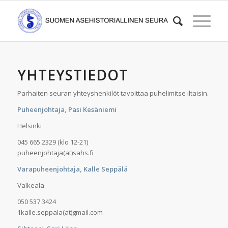
YHTEYSTIEDOT
Parhaiten seuran yhteyshenkilöt tavoittaa puhelimitse iltaisin.
Puheenjohtaja, Pasi Kesäniemi
Helsinki
045 665 2329 (klo 12-21)
puheenjohtaja(at)sahs.fi
Varapuheenjohtaja, Kalle Seppälä
Valkeala
050 537 3424
1kalle.seppala(at)gmail.com