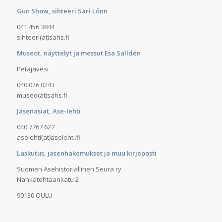
Gun Show, sihteeri Sari Lönn
041 456 3844
sihteeri(at)sahs.fi
Museot, näyttelyt ja messut Esa Salldén
Petäjävesi
040 026 0243
museo(at)sahs.fi
Jäsenasiat, Ase-lehti
040 7767 627
aselehti(at)aselehti.fi
Laskutus, jäsenhakemukset ja muu kirjeposti
Suomen Asehistoriallinen Seura ry
Nahkatehtaankatu 2
90130 OULU