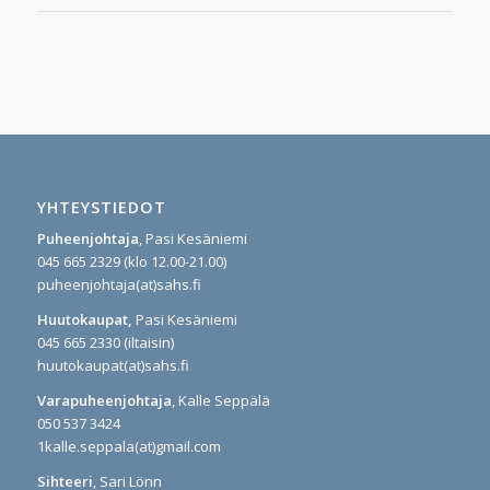
YHTEYSTIEDOT
Puheenjohtaja
, Pasi Kesäniemi
045 665 2329 (klo 12.00-21.00)
puheenjohtaja(at)sahs.fi
Huutokaupat,
Pasi Kesäniemi
045 665 2330 (iltaisin)
huutokaupat(at)sahs.fi
Varapuheenjohtaja
, Kalle Seppälä
050 537 3424
1kalle.seppala(at)gmail.com
Sihteeri
, Sari Lönn