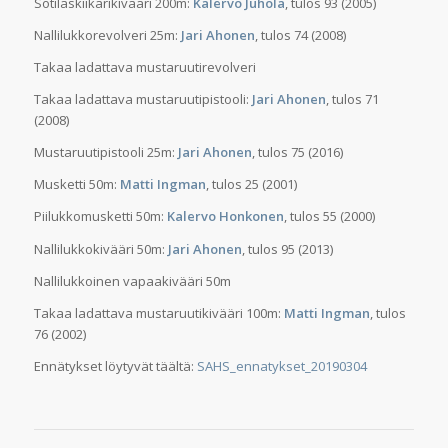
Sotilaskiikarikivääri 200m:
Kalervo Juhola
, tulos 93 (2005)
Nallilukkorevolveri 25m:
Jari Ahonen
, tulos 74 (2008)
Takaa ladattava mustaruutirevolveri
Takaa ladattava mustaruutipistooli:
Jari Ahonen
, tulos 71
(2008)
Mustaruutipistooli 25m:
Jari Ahonen
, tulos 75 (2016)
Musketti 50m:
Matti Ingman
, tulos 25 (2001)
Piilukkomusketti 50m:
Kalervo Honkonen
, tulos 55 (2000)
Nallilukkokivääri 50m:
Jari Ahonen
, tulos 95 (2013)
Nallilukkoinen vapaakivääri 50m
Takaa ladattava mustaruutikivääri 100m:
Matti Ingman
, tulos
76 (2002)
Ennätykset löytyvät täältä:
SAHS_ennatykset_20190304