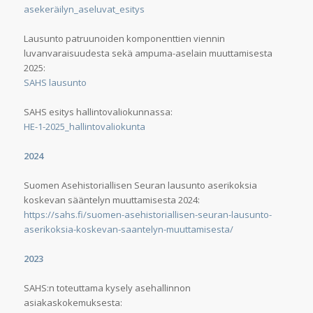
asekeräilyn_aseluvat_esitys
Lausunto patruunoiden komponenttien viennin
luvanvaraisuudesta sekä ampuma-aselain muuttamisesta
2025:
SAHS lausunto
SAHS esitys hallintovaliokunnassa:
HE-1-2025_hallintovaliokunta
2024
Suomen Asehistoriallisen Seuran lausunto aserikoksia
koskevan sääntelyn muuttamisesta 2024:
https://sahs.fi/suomen-asehistoriallisen-seuran-lausunto-
aserikoksia-koskevan-saantelyn-muuttamisesta/
2023
SAHS:n toteuttama kysely asehallinnon
asiakaskokemuksesta: