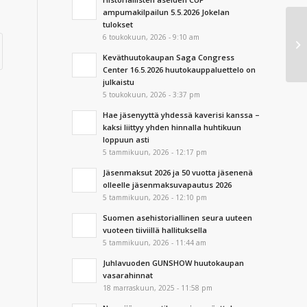
ampumakilpailun 5.5.2026 Jokelan
tulokset
As
6 toukokuun, 2026 - 9:10 am
Po
Keväthuutokaupan Saga Congress
Center 16.5.2026 huutokauppaluettelo on
julkaistu
5 toukokuun, 2026 - 3:37 pm
Hae jäsenyyttä yhdessä kaverisi kanssa –
kaksi liittyy yhden hinnalla huhtikuun
loppuun asti
5 tammikuun, 2026 - 12:17 pm
Jäsenmaksut 2026 ja 50 vuotta jäsenenä
olleelle jäsenmaksuvapautus 2026
5 tammikuun, 2026 - 12:10 pm
Suomen asehistoriallinen seura uuteen
vuoteen tiiviillä hallituksella
5 tammikuun, 2026 - 11:44 am
Juhlavuoden GUNSHOW huutokaupan
vasarahinnat
18 marraskuun, 2025 - 11:58 pm