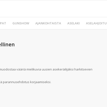
PAT
GUNSHOW
AJANKOHTAISTA
ASELAKI
ASELAHJOITU
ellinen
vu muodostaa vääriä mielikuvia uusien asekeräilijäksi harkitsevien
kä parannusehdotus korjaamiseksi.