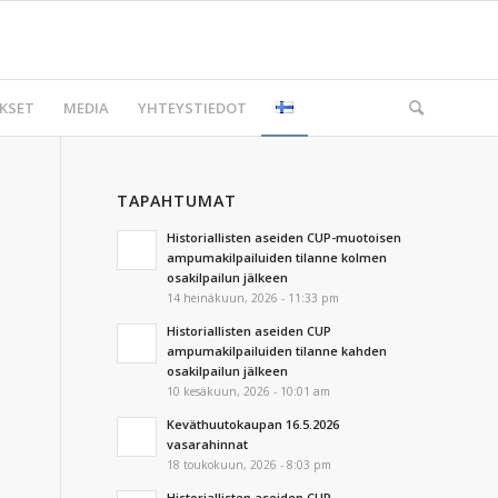
KSET
MEDIA
YHTEYSTIEDOT
TAPAHTUMAT
Historiallisten aseiden CUP-muotoisen
ampumakilpailuiden tilanne kolmen
osakilpailun jälkeen
14 heinäkuun, 2026 - 11:33 pm
Historiallisten aseiden CUP
ampumakilpailuiden tilanne kahden
osakilpailun jälkeen
10 kesäkuun, 2026 - 10:01 am
Keväthuutokaupan 16.5.2026
vasarahinnat
18 toukokuun, 2026 - 8:03 pm
Historiallisten aseiden CUP