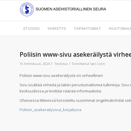
ETUSIVU
YHDISTYS
TAPAHTUMAT
HUUTOKAU
Poliisin www-sivu asekeräilystä virhe
/
/
15 helmikuun, 2024
Tiedotus
Toimittanut
Sari Lönn
Poliisin www-sivu asekeräilystä on virheellinen
Sivu sisältää virheitä ja lakiin perustumattomia tulkintoja. Si
keskuudessa ja levittää väärää informaatiota.
Oheisessa liitteessä korostettu suurimmat ongelmakohdat se
Poliisin_asekerailysivut_korjattuna