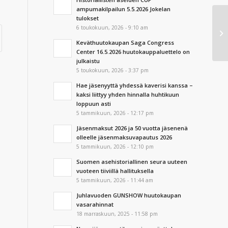
ampumakilpailun 5.5.2026 Jokelan
tulokset
Su
6 toukokuun, 2026 - 9:10 am
So
Keväthuutokaupan Saga Congress
te
Center 16.5.2026 huutokauppaluettelo on
julkaistu
5 toukokuun, 2026 - 3:37 pm
Hae jäsenyyttä yhdessä kaverisi kanssa –
kaksi liittyy yhden hinnalla huhtikuun
loppuun asti
5 tammikuun, 2026 - 12:17 pm
Jäsenmaksut 2026 ja 50 vuotta jäsenenä
olleelle jäsenmaksuvapautus 2026
5 tammikuun, 2026 - 12:10 pm
Suomen asehistoriallinen seura uuteen
vuoteen tiiviillä hallituksella
5 tammikuun, 2026 - 11:44 am
Juhlavuoden GUNSHOW huutokaupan
vasarahinnat
18 marraskuun, 2025 - 11:58 pm