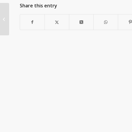
Share this entry
Historiallisten aseiden CUP
ampumakilpailun 5.5.2026 Jokelan
tulokset