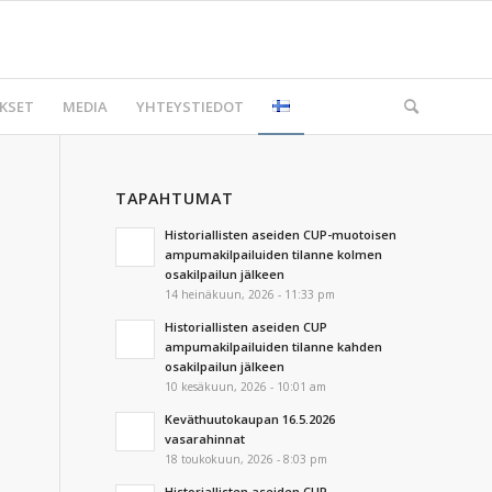
KSET
MEDIA
YHTEYSTIEDOT
TAPAHTUMAT
Historiallisten aseiden CUP-muotoisen
ampumakilpailuiden tilanne kolmen
osakilpailun jälkeen
14 heinäkuun, 2026 - 11:33 pm
Historiallisten aseiden CUP
ampumakilpailuiden tilanne kahden
osakilpailun jälkeen
10 kesäkuun, 2026 - 10:01 am
Keväthuutokaupan 16.5.2026
vasarahinnat
18 toukokuun, 2026 - 8:03 pm
Historiallisten aseiden CUP