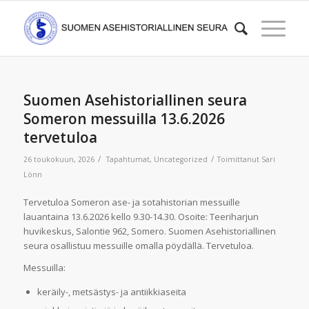
Suomen Asehistoriallinen seura
Someron messuilla 13.6.2026
tervetuloa
/
/
26 toukokuun, 2026
Tapahtumat
,
Uncategorized
Toimittanut
Sari
Lönn
Tervetuloa Someron ase- ja sotahistorian messuille
lauantaina 13.6.2026 kello 9.30-14.30. Osoite: Teeriharjun
huvikeskus, Salontie 962, Somero. Suomen Asehistoriallinen
seura osallistuu messuille omalla pöydällä. Tervetuloa.
Messuilla:
keräily-, metsästys- ja antiikkiaseita