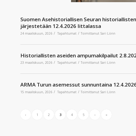
Suomen Asehistoriallisen Seuran historialliste
järjestetään 12.4.2026 Iittalassa
/
/
24 maaliskuun, 2026
Tapahtumat
Toimittanut
Sari Lönn
Historiallisten aseiden ampumakilpailut 2.8.202
/
/
23 maaliskuun, 2026
Tapahtumat
Toimittanut
Sari Lönn
ARMA Turun asemessut sunnuntaina 12.4.2026 
/
/
15 maaliskuun, 2026
Tapahtumat
Toimittanut
Sari Lönn
‹
1
2
3
4
5
›
»