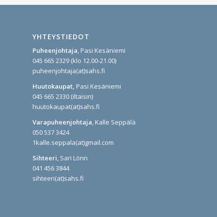
YHTEYSTIEDOT
Puheenjohtaja
, Pasi Kesäniemi
045 665 2329 (klo 12.00-21.00)
puheenjohtaja(at)sahs.fi
Huutokaupat,
Pasi Kesäniemi
045 665 2330 (iltaisin)
huutokaupat(at)sahs.fi
Varapuheenjohtaja
, Kalle Seppälä
050 537 3424
1kalle.seppala(at)gmail.com
Sihteeri
, Sari Lönn
041 456 3844
sihteeri(at)sahs.fi