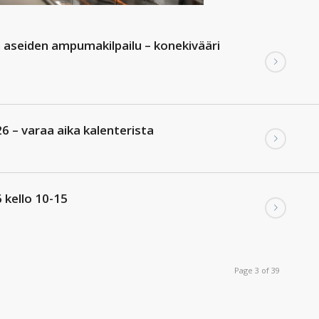
n aseiden ampumakilpailu – konekivääri
6 – varaa aika kalenterista
kello 10-15
Page 3 of 39