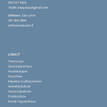
050 537 3424
1kalle.seppala(at)gmail.com
Sihteeri
, Sari Lönn
041 456 3844
sihteeri(at)sahs.fi
LINKIT
Tietosuoja
Seuranjäsenyys
Huutokaupat
Gunshow
Kilpailut osallistuminen
Aselahjoitukset
Varaosapalvelu
Postituslista
Kevät-/syyskokous