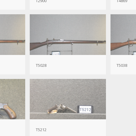
T2900
T4869
T5028
T5038
T5212