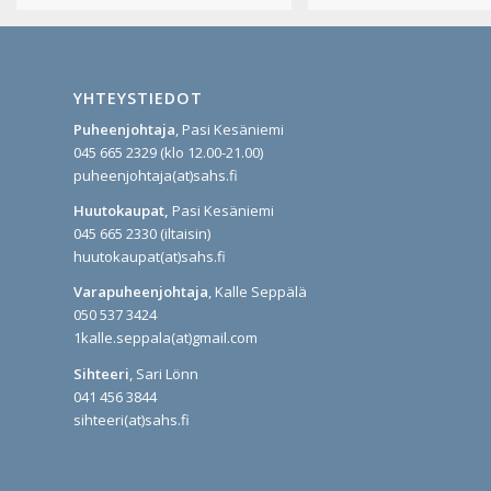
YHTEYSTIEDOT
Puheenjohtaja
, Pasi Kesäniemi
045 665 2329 (klo 12.00-21.00)
puheenjohtaja(at)sahs.fi
Huutokaupat,
Pasi Kesäniemi
045 665 2330 (iltaisin)
huutokaupat(at)sahs.fi
Varapuheenjohtaja
, Kalle Seppälä
050 537 3424
1kalle.seppala(at)gmail.com
Sihteeri
, Sari Lönn
041 456 3844
sihteeri(at)sahs.fi