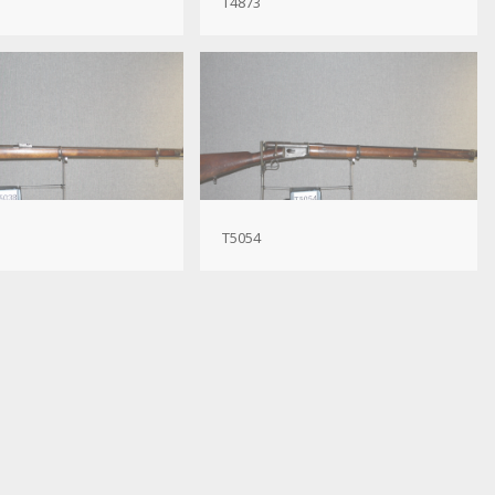
T4873
T5054