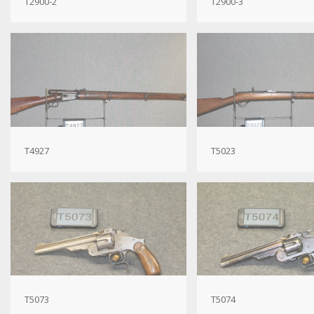
T2900-2
T2900-3
T4927
T5023
T5073
T5074