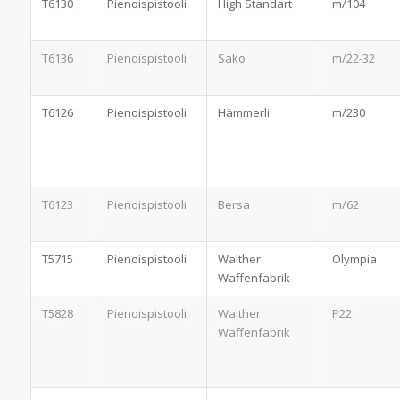
T6130
Pienoispistooli
High Standart
m/104
T6136
Pienoispistooli
Sako
m/22-32
T6126
Pienoispistooli
Hämmerli
m/230
T6123
Pienoispistooli
Bersa
m/62
T5715
Pienoispistooli
Walther
Olympia
Waffenfabrik
T5828
Pienoispistooli
Walther
P22
Waffenfabrik