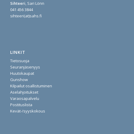
Sihteeri
, Sari Lönn
041 456 3844
sihteeri(at)sahs.fi
LINKIT
Tietosuoja
Seuranjäsenyys
Huutokaupat
Gunshow
Kilpailut osallistuminen
Aselahjoitukset
Varaosapalvelu
Postituslista
Kevät-/syyskokous