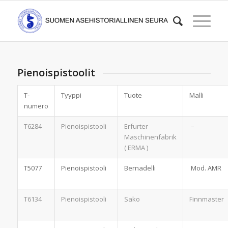
Pienoispistoolit
T-
Tyyppi
Tuote
Malli
numero
T6284
Pienoispistooli
Erfurter
–
Maschinenfabrik
( ERMA )
T5077
Pienoispistooli
Bernadelli
Mod. AMR
T6134
Pienoispistooli
Sako
Finnmaster