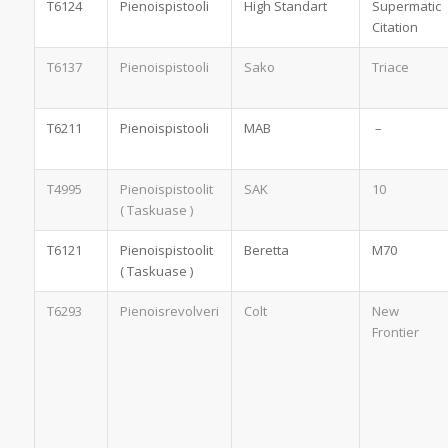
T6124
Pienoispistooli
High Standart
Supermatic
Citation
T6137
Pienoispistooli
Sako
Triace
T6211
Pienoispistooli
MAB
–
T4995
Pienoispistoolit
SAK
10
( Taskuase )
T6121
Pienoispistoolit
Beretta
M70
( Taskuase )
T6293
Pienoisrevolveri
Colt
New
Frontier