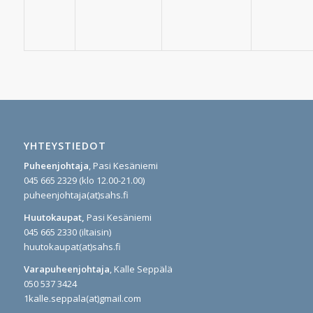
YHTEYSTIEDOT
Puheenjohtaja
, Pasi Kesäniemi
045 665 2329 (klo 12.00-21.00)
puheenjohtaja(at)sahs.fi
Huutokaupat,
Pasi Kesäniemi
045 665 2330 (iltaisin)
huutokaupat(at)sahs.fi
Varapuheenjohtaja
, Kalle Seppälä
050 537 3424
1kalle.seppala(at)gmail.com