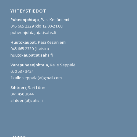
YHTEYSTIEDOT
Puheenjohtaja
, Pasi Kesäniemi
045 665 2329 (klo 12.00-21.00)
puheenjohtaja(at)sahs.fi
Huutokaupat,
Pasi Kesäniemi
045 665 2330 (iltaisin)
huutokaupat(at)sahs.fi
Varapuheenjohtaja
, Kalle Seppälä
050 537 3424
1kalle.seppala(at)gmail.com
Sihteeri
, Sari Lönn
041 456 3844
sihteeri(at)sahs.fi