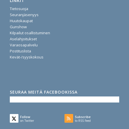
LINKIT
Tietosuoja
Seuranjäsenyys
Huutokaupat
Gunshow
Kilpailut osallistuminen
Aselahjoitukset
Varaosapalvelu
Postituslista
Kevät-/syyskokous
SEURAA MEITÄ FACEBOOKISSA
Follow
Subscribe
on Twitter
to RSS Feed