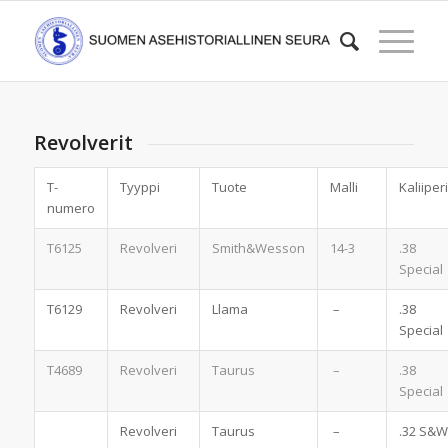
Revolverit
T-
Tyyppi
Tuote
Malli
Kaliiperi
numero
T6125
Revolveri
Smith&Wesson
14-3
.38
Special
T6129
Revolveri
Llama
–
.38
Special
T4689
Revolveri
Taurus
–
.38
Special
Revolveri
Taurus
–
.32 S&W