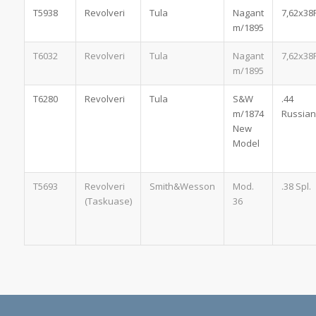
T5938
Revolveri
Tula
Nagant
7,62x38
m/1895
T6032
Revolveri
Tula
Nagant
7,62x38
m/1895
T6280
Revolveri
Tula
S&W
.44
m/1874
Russian
New
Model
T5693
Revolveri
Smith&Wesson
Mod.
.38 Spl.
(Taskuase)
36