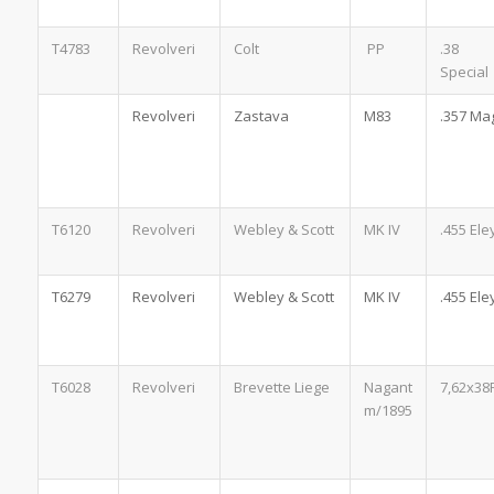
T4783
Revolveri
Colt
PP
.38
Special
Revolveri
Zastava
M83
.357 Ma
T6120
Revolveri
Webley & Scott
MK IV
.455 Ele
T6279
Revolveri
Webley & Scott
MK IV
.455 Ele
T6028
Revolveri
Brevette Liege
Nagant
7,62x38
m/1895