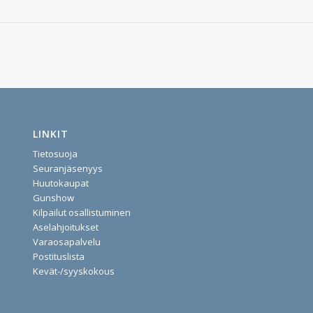
LINKIT
Tietosuoja
Seuranjäsenyys
Huutokaupat
Gunshow
Kilpailut osallistuminen
Aselahjoitukset
Varaosapalvelu
Postituslista
Kevät-/syyskokous