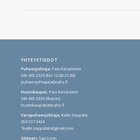
YHTEYSTIEDOT
Puheenjohtaja
, Pasi Kesäniemi
045 665 2329 (klo 12.00-21.00)
puheenjohtaja(at)sahs.fi
Huutokaupat,
Pasi Kesäniemi
045 665 2330 (iltaisin)
huutokaupat(at)sahs.fi
Varapuheenjohtaja
, Kalle Seppälä
050 537 3424
1kalle.seppala(at)gmail.com
Sihteeri
, Sari Lönn