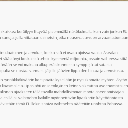
aikkea keräilyyn liittyvää pisemmällä näkökulmalla kuin vain jonkun EU
in sanoja, joilla viitataan esineisiin jotka nousevat arvoon arvaamattomaa
inutlaatuinen ja arvokas, koska sitä ei osata ajoissa vaalia. Asealan
 säästänyt koska sitä tehtiin kymmeniä miljoonia. Jossain vaiheessa siitä
tta tänään se voi maksaa alkuperäiskunnossa kymppejä tai satasia.
pulta se nostaa varmasti jäljelle jäävien lippaiden hintaa ja arvostusta.
 rynnäkkökiväärin koelippaita kysellään jo nyt ulkomaita myöten. Älytön
 lipasmalleja. Lipasjahti on ideologinen keino vaikeuttaa aseenomistajien
en valinnan ajaakseen tällä tavalla mahdollisimman monta aseenomistajaa
sa esillä oli vaihtoehto kaikille myönnettävän lipaskortin käyttöönotosta
vistään tämä EU:llekin sopiva vaihtoehto päätettiin unohtaa Pohassa.