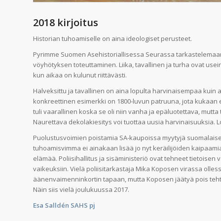
2018 kirjoitus
Historian tuhoamiselle on aina ideologiset perusteet.
Pyrimme Suomen Asehistoriallisessa Seurassa tarkastelemaan k
vöyhötyksen toteuttaminen. Liika, tavallinen ja turha ovat use
kun aikaa on kulunut riittävästi.
Halveksittu ja tavallinen on aina lopulta harvinaisempaa kuin a
konkreettinen esimerkki on 1800-luvun patruuna, jota kukaan ei
tuli vaarallinen koska se oli niin vanha ja epäluotettava, mu
Naurettava dekolakiesitys voi tuottaa uusia harvinaisuuksia. Lo
Puolustusvoimien poistamia SA-kaupoissa myytyjä suomalaisen
tuhoamisvimma ei ainakaan lisää jo nyt keräilijöiden kaipaamia
elämää. Poliisihallitus ja sisäministeriö ovat tehneet tietois
vaikeuksiin. Vielä poliisitarkastaja Mika Koposen virassa olles
äänenvaimenninkortin tapaan, mutta Koposen jäätyä pois tehtä
Näin siis vielä joulukuussa 2017.
Esa Salldén SAHS pj