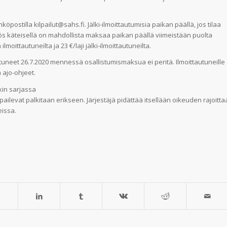
postilla kilpailut@sahs.fi. Jälki-ilmoittautumisia paikan päällä, jos tilaa
yös käteisellä on mahdollista maksaa paikan päällä viimeistään puolta
oittautuneilta ja 23 €/laji jälki-ilmoittautuneilta.
utuneet 26.7.2020 mennessä osallistumismaksua ei peritä. Ilmoittautuneille
 ajo-ohjeet.
in sarjassa
ilevat palkitaan erikseen. Järjestäjä pidättää itsellään oikeuden rajoitta
eissa.