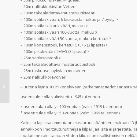
– 50m piilukkomusketti Miquelet
– 50m nallilukkokivääri Vetterli
– 100m takaaladattavamustaruutikivääri
– 100m sotilaskivääri, 6 laukausta makuu ja 7 pysty >
– 200m sotilaskiikarikivääri, makuu >
– 100m sotilaskivääri 100-vuotta, makuu X
– 100m sotilaskivääri 50-vuotta, makuu kertatuli *
– 100m konepistooli, kertatuli 5+5+5 (3 lipasta) >
– 100m pikakivääri, 5+5+5 (3 lipasta) >
– 25m sotilaspistooli >
– 25m takaaladattava mustaruutipistooli
– 25m taskuase, nykylain mukainen
– 25m nallilukkorevolveri
Ampumapäivä 13.7.2020 Seppälän
ampumaradalla jäsenille,
– uutena lajina 100m konekivääri (tarkemmat tiedot sarjasta päiv
kunnialaukaus ja...
aseen tulee olla valmistettu 1945 tai ennen
x aseen tulaa olla yli 100-vuotias (valm. 1919 tai ennen)
* aseen tulee olla yli 50-vuotias (valm. 1969 tai ennen)
Kaikissa lajeissa ammutaan mustaruutisääntöjen mukaan 13 (kp ja
ennakkoon ilmoittautunut neljää kilpailijaa, sitä ei järjestetä. 
joudumme rajoittamaan yhden kilpailijan osallistumisen neljää