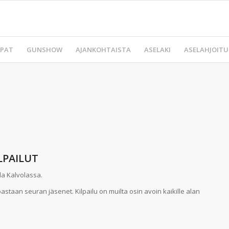
PAT
GUNSHOW
AJANKOHTAISTA
ASELAKI
ASELAHJOITU
LPAILUT
a Kalvolassa.
staan seuran jäsenet. Kilpailu on muilta osin avoin kaikille alan