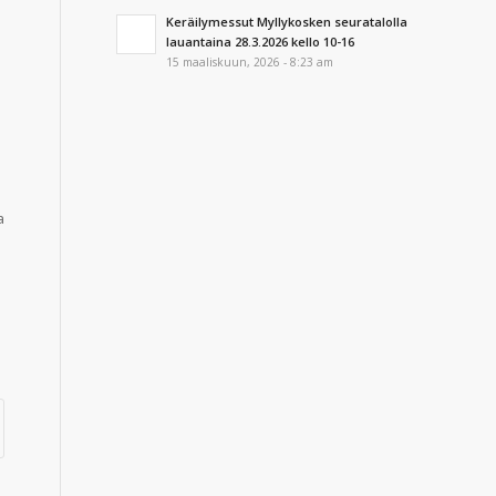
Keräilymessut Myllykosken seuratalolla
lauantaina 28.3.2026 kello 10-16
15 maaliskuun, 2026 - 8:23 am
a