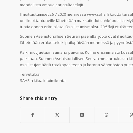
mahdollista ampua sarjatuliaselajit.
Ilmoittautumiset 26.7.2020 mennessä www.sahs.fi kautta tai sähkö
on. Ilmoittautuneille lähetetään maksutiedot sähköpostilla. M
tuntia ennen erän alkua. Osallistumismaksu 20 €/laji etukäteen ilm
Suomen Asehistoriallisen Seuran jäseniltä, jotka ovat ilmoitta
lähetetään eräluettelo kilpailupäivään mennessä ja pyynnöstä
Palkinnot jaetaan samana päivänä. Kolme ensimmäistä kussak
palkitaan. Suomen Asehistoriallisen Seuran mestaruuksista kilpa
osallistujamääriä ratakapasiteetin ja korona säännösten puitt
Tervetuloa!
SAHS:n kilpailutoimikunta
Share this entry