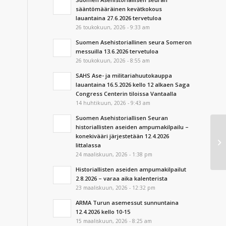
sääntömääräinen kevätkokous
lauantaina 27.6.2026 tervetuloa
26 toukokuun, 2026 - 9:33 am
Suomen Asehistoriallinen seura Someron
messuilla 13.6.2026 tervetuloa
26 toukokuun, 2026 - 8:55 am
SAHS Ase- ja militariahuutokauppa
lauantaina 16.5.2026 kello 12 alkaen Saga
Congress Centerin tiloissa Vantaalla
14 huhtikuun, 2026 - 9:43 am
Suomen Asehistoriallisen Seuran
historiallisten aseiden ampumakilpailu –
Ku
konekivääri järjestetään 12.4.2026
pi
Iittalassa
ke
24 maaliskuun, 2026 - 1:38 pm
Historiallisten aseiden ampumakilpailut
2.8.2026 – varaa aika kalenterista
23 maaliskuun, 2026 - 12:32 pm
ARMA Turun asemessut sunnuntaina
12.4.2026 kello 10-15
15 maaliskuun, 2026 - 8:25 am