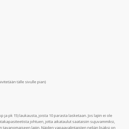
itetään tälle sivulle pian)
 pk 15) laukausta, joista 10 parasta lasketaan. Jos lajiin ei ole
Ratakapasiteetista johtuen, jotta aikataulut saataisiin sujuvammiksi,
n tavanomaiseen lajiin. Näiden vapaavalintaisten neljän lisäksi on