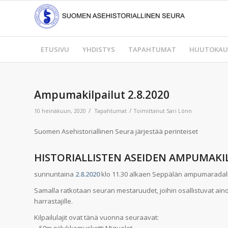
ETUSIVU
YHDISTYS
TAPAHTUMAT
HUUTOKAU
Ampumakilpailut 2.8.2020
/
/
10 heinäkuun, 2020
Tapahtumat
Toimittanut
Sari Lönn
Suomen Asehistoriallinen Seura järjestää perinteiset
HISTORIALLISTEN ASEIDEN AMPUMAKI
sunnuntaina
2.8.2020
klo 11.30 alkaen Seppälän ampumaradall
Samalla ratkotaan seuran mestaruudet, joihin osallistuvat ainoa
harrastajille.
Kilpailulajit ovat tänä vuonna seuraavat: