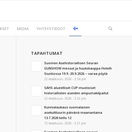
KSET
MEDIA
YHTEYSTIEDOT
TAPAHTUMAT
Suomen Asehistoriallisen Seuran
GUNSHOW messut ja huutokauppa Hotelli
Siuntiossa 19.9.-20.9.2026 – varaa pöytä
22 kesäkuun, 2026 - 3:34 pm
SAHS alueelliset CUP-muotoiset
historiallisten aseiden ampumakilpailut
22 kesäkuun, 2026 - 3:32 pm
Kunnialaukaus suomalaisen
asekulttuurin päivänä maanantaina
13.7.2026 kello 12
12 kesäkuun, 2026 - 3:21 pm
Suomen Asehistoriallisen seuran