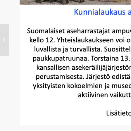
SAHS Keväthuutokaupan 21.5.2023
huutokauppaluettelo on julkaistu