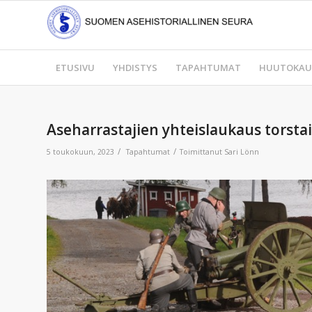
ETUSIVU
YHDISTYS
TAPAHTUMAT
HUUTOKAU
Aseharrastajien yhteislaukaus torstai
/
/
5 toukokuun, 2023
Tapahtumat
Toimittanut
Sari Lönn