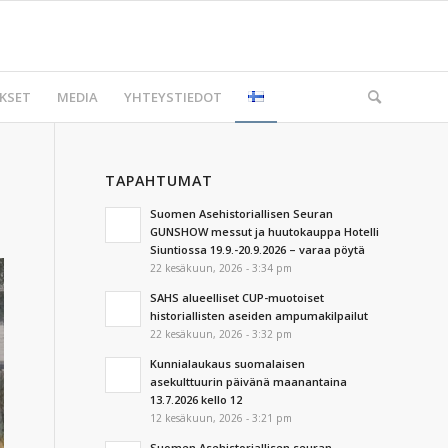
KSET
MEDIA
YHTEYSTIEDOT
TAPAHTUMAT
Suomen Asehistoriallisen Seuran
GUNSHOW messut ja huutokauppa Hotelli
Siuntiossa 19.9.-20.9.2026 – varaa pöytä
22 kesäkuun, 2026 - 3:34 pm
SAHS alueelliset CUP-muotoiset
historiallisten aseiden ampumakilpailut
22 kesäkuun, 2026 - 3:32 pm
Kunnialaukaus suomalaisen
asekulttuurin päivänä maanantaina
13.7.2026 kello 12
12 kesäkuun, 2026 - 3:21 pm
Suomen Asehistoriallisen seuran