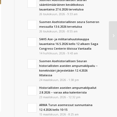
sääntömääräinen kevätkokous
lauantaina 27.6.2026 tervetuloa
26 toukokuun, 2026 - 9:33 am
Suomen Asehistoriallinen seura Someron
messuilla 13.6.2026 tervetuloa
SA
26 toukokuun, 2026 - 8:55 am
am
SAHS Ase- ja militariahuutokauppa
6.
lauantaina 16.5.2026 kello 12 alkaen Saga
Congress Centerin tiloissa Vantaalla
14 huhtikuun, 2026 - 9:43 am
Suomen Asehistoriallisen Seuran
historiallisten aseiden ampumakilpailu –
konekivääri järjestetään 12.4.2026
Iittalassa
24 maaliskuun, 2026 - 1:38 pm
Historiallisten aseiden ampumakilpailut
2.8.2026 – varaa aika kalenterista
23 maaliskuun, 2026 - 12:32 pm
ARMA Turun asemessut sunnuntaina
12.4.2026 kello 10-15
15 maaliskuun, 2026 - 8:25 am