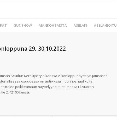
PAT
GUNSHOW
AJANKOHTAISTA
ASELAKI
ASELAHJOITU
onloppuna 29.-30.10.2022
Jämsän Seudun Keräilijät ry:n kanssa viikonloppunäyttelyn Jämsässä
istoriallisessa osuudessa on antiikkisia muunnoshaulikoita,
uosittelee poikkeamaan näyttelyyn tutustumassa Ellivuoren
tie 2, 42100 Jämsä.