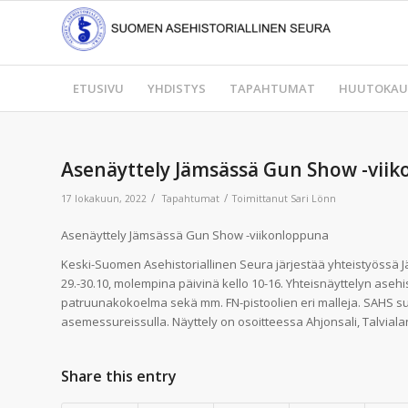
ETUSIVU
YHDISTYS
TAPAHTUMAT
HUUTOKAU
Asenäyttely Jämsässä Gun Show -viik
/
/
17 lokakuun, 2022
Tapahtumat
Toimittanut
Sari Lönn
Asenäyttely Jämsässä Gun Show -viikonloppuna
Keski-Suomen Asehistoriallinen Seura järjestää yhteistyössä 
29.-30.10, molempina päivinä kello 10-16. Yhteisnäyttelyn aseh
patruunakokoelma sekä mm. FN-pistoolien eri malleja. SAHS s
asemessureissulla. Näyttely on osoitteessa Ahjonsali, Talvialan
Share this entry