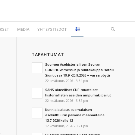
KSET
MEDIA
YHTEYSTIEDOT
TAPAHTUMAT
Suomen Asehistoriallisen Seuran
GUNSHOW messut ja huutokauppa Hotelli
Siuntiossa 19.9.-20.9.2026 – varaa pöytä
22 kesäkuun, 2026 - 3:34 pm
SAHS alueelliset CUP-muotoiset
historiallisten aseiden ampumakilpailut
22 kesäkuun, 2026 - 3:32 pm
Kunnialaukaus suomalaisen
asekulttuurin päivänä maanantaina
13.7.2026 kello 12
12 kesäkuun, 2026 - 3:21 pm
Suomen Asehistoriallisen seuran