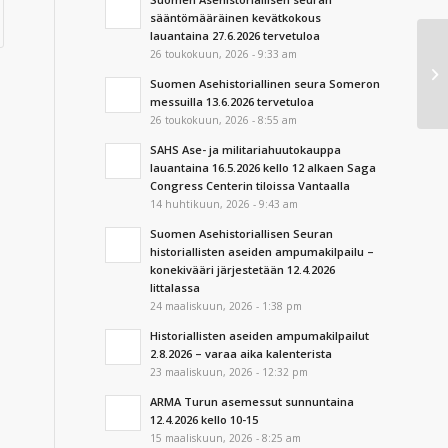
sääntömääräinen kevätkokous
lauantaina 27.6.2026 tervetuloa
Su
26 toukokuun, 2026 - 9:33 am
sä
Suomen Asehistoriallinen seura Someron
12
messuilla 13.6.2026 tervetuloa
26 toukokuun, 2026 - 8:55 am
SAHS Ase- ja militariahuutokauppa
lauantaina 16.5.2026 kello 12 alkaen Saga
Congress Centerin tiloissa Vantaalla
14 huhtikuun, 2026 - 9:43 am
Suomen Asehistoriallisen Seuran
historiallisten aseiden ampumakilpailu –
konekivääri järjestetään 12.4.2026
Iittalassa
24 maaliskuun, 2026 - 1:38 pm
Historiallisten aseiden ampumakilpailut
2.8.2026 – varaa aika kalenterista
23 maaliskuun, 2026 - 12:32 pm
ARMA Turun asemessut sunnuntaina
12.4.2026 kello 10-15
15 maaliskuun, 2026 - 8:25 am