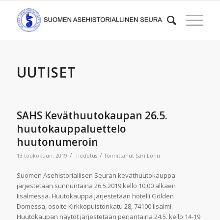
UUTISET
SAHS Keväthuutokaupan 26.5.
huutokauppaluettelo
huutonumeroin
/
/
13 toukokuun, 2019
Tiedotus
Toimittanut
Sari Lönn
Suomen Asehistoriallisen Seuran keväthuutokauppa
järjestetään sunnuntaina 26.5.2019 kello 10.00 alkaen
Iisalmessa. Huutokauppa järjestetään hotelli Golden
Domessa, osoite Kirkkopuistonkatu 28, 74100 Iisalmi.
Huutokaupan näytöt järjestetään perjantaina 24.5. kello 14-19