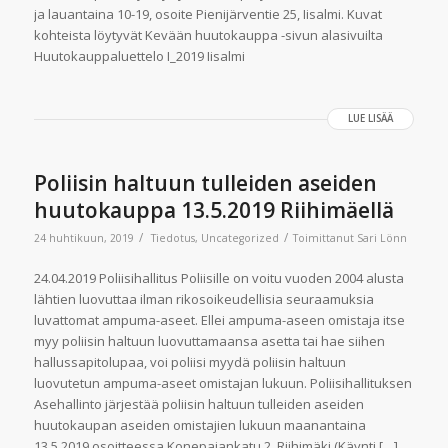
ja lauantaina 10-19, osoite Pienijärventie 25, Iisalmi. Kuvat
kohteista löytyvät Kevään huutokauppa -sivun alasivuilta
Huutokauppaluettelo I_2019 Iisalmi
LUE LISÄÄ
Poliisin haltuun tulleiden aseiden
huutokauppa 13.5.2019 Riihimäellä
/
/
24 huhtikuun, 2019
Tiedotus
,
Uncategorized
Toimittanut
Sari Lönn
24.04.2019 Poliisihallitus Poliisille on voitu vuoden 2004 alusta
lähtien luovuttaa ilman rikosoikeudellisia seuraamuksia
luvattomat ampuma-aseet. Ellei ampuma-aseen omistaja itse
myy poliisin haltuun luovuttamaansa asetta tai hae siihen
hallussapitolupaa, voi poliisi myydä poliisin haltuun
luovutetun ampuma-aseet omistajan lukuun. Poliisihallituksen
Asehallinto järjestää poliisin haltuun tulleiden aseiden
huutokaupan aseiden omistajien lukuun maanantaina
13.5.2019 osoitteessa Konepajankatu 2, Riihimäki (Käynti […]