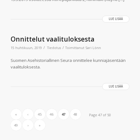
LUE LISÄÄ
Onnittelut vaalituloksesta
/
/
15 huhtikuun, 2019
Tiedotus
Toimittanut
Sari Lönn
Suomen Asehistoriallinen Seura onnittelee kunniajäsentään
vaalituloksesta.
LUE LISÄÄ
«
‹
45
46
47
48
Page 47 of 50
49
›
»