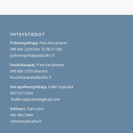
YHTEYSTIEDOT
Puheenjohtaja
, Pasi Kesäniemi
045 665 2329 (klo 12.00-21.00)
puheenjohtaja(at)sahs.fi
Huutokaupat,
Pasi Kesäniemi
045 665 2330 (iltaisin)
huutokaupat(at)sahs.fi
Varapuheenjohtaja
, Kalle Seppälä
050 537 3424
1kalle.seppala(at)gmail.com
Sihteeri
, Sari Lönn
041 456 3844
sihteeri(at)sahs.fi