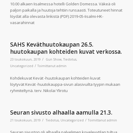
10.00 alkaen Iisalmessa hotelli Golden Domessa. Väkeä oli
paljon paikalla ja huutoja tehtiin runsaasti. Toteutuneet hinnat
löydät alla olevasta linkistä (PDF) 2019-05-Iisalmi-HK-
vasarahinnat
SAHS Keväthuutokaupan 26.5.
huutokaupan kohteiden kuvat verkossa.
/
23 toukokuun, 2019
Gun Show
,
Tiedotus
,
/
Uncategorized
Toimittanut
admin
Kohdekuvat Kevät -huutokaupan kohteiden kuvat
löytyvät Kevät -huutokauppa-sivun alasivuilta tyypin mukaan
ryhmiteltynä. terv. Nikolai Ylirotu
Seuran sivusto alhaalla aamulla 21.3.
/
/
21 toukokuun, 2019
Tiedotus
,
Uncategorized
Toimittanut
admin
Seuran sivuston oli alhaalla palvelimen kovelevytilan tultua