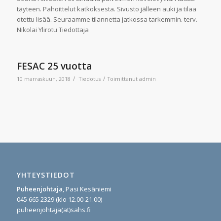
täyteen. Pahoittelut katkoksesta. Sivusto jälleen auki ja tilaa
otettu lisää. Seuraamme tilannetta jatkossa tarkemmin. terv.
Nikolai Ylirotu Tiedottaja
FESAC 25 vuotta
/
/
10 marraskuun, 2018
Tiedotus
Toimittanut
admin
YHTEYSTIEDOT
Puheenjohtaja
, Pasi Kesäniemi
045 665 2329 (klo 12.00-21.00)
puheenjohtaja(at)sahs.fi