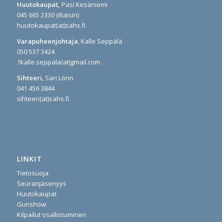
Huutokaupat,
Pasi Kesäniemi
045 665 2330 (iltaisin)
huutokaupat(at)sahs.fi
Varapuheenjohtaja
, Kalle Seppälä
050 537 3424
1kalle.seppala(at)gmail.com
Sihteeri
, Sari Lönn
041 456 3844
sihteeri(at)sahs.fi
LINKIT
Tietosuoja
Seuranjäsenyys
Huutokaupat
Gunshow
Kilpailut osallistuminen