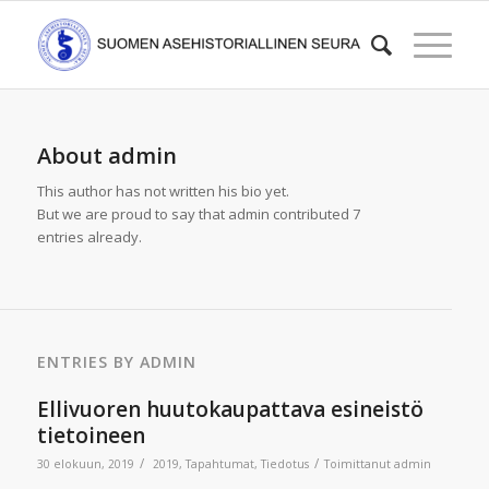
About
admin
This author has not written his bio yet.
But we are proud to say that
admin
contributed 7
entries already.
ENTRIES BY ADMIN
Ellivuoren huutokaupattava esineistö
tietoineen
/
/
30 elokuun, 2019
2019
,
Tapahtumat
,
Tiedotus
Toimittanut
admin