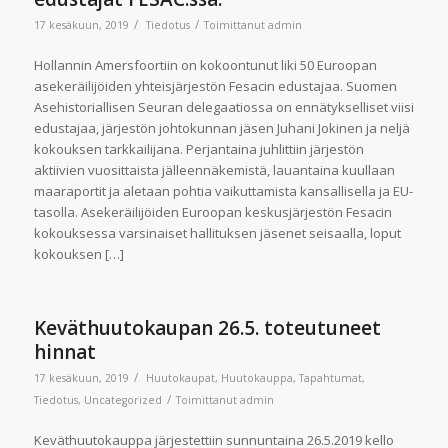
/
/
17 kesäkuun, 2019
Tiedotus
Toimittanut
admin
Hollannin Amersfoortiin on kokoontunut liki 50 Euroopan
asekeräilijöiden yhteisjärjestön Fesacin edustajaa. Suomen
Asehistoriallisen Seuran delegaatiossa on ennätykselliset viisi
edustajaa, järjestön johtokunnan jäsen Juhani Jokinen ja neljä
kokouksen tarkkailijana. Perjantaina juhlittiin järjestön
aktiivien vuosittaista jälleennäkemistä, lauantaina kuullaan
maaraportit ja aletaan pohtia vaikuttamista kansallisella ja EU-
tasolla. Asekeräilijöiden Euroopan keskusjärjestön Fesacin
kokouksessa varsinaiset hallituksen jäsenet seisaalla, loput
kokouksen […]
Keväthuutokaupan 26.5. toteutuneet
hinnat
/
17 kesäkuun, 2019
Huutokaupat
,
Huutokauppa
,
Tapahtumat
,
/
Tiedotus
,
Uncategorized
Toimittanut
admin
Keväthuutokauppa järjestettiin sunnuntaina 26.5.2019 kello