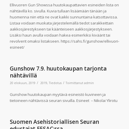
Ellivuoren Gun Showssa huutokaupattavien esineiden lista on
nähtävillä ko. sivulla. Kuvia tullaan lisäämään tänään ja
huomenna niin että ne ovat kaikki sunnuntaina katsottavissa.
Listaa voidaan muokata järjestelemällä tiedot sarakkeittain
aakkosjärestykseen tai käänteiseen aakkosjärjestykseen.
Lisäksi haun avulla voidaan hakea esimerkiksi kiväärit tai
revolverit omaksi listakseen. https://sahs.fi/gunshow/ellivuori-
esineet/
Gunshow 7.9. huutokaupan tarjonta
nähtävillä
/
/
20 elokuun, 2019
2019
,
Tiedotus
Toimittanut
admin
Gunshow huutokaupan myytävä esineistö kuvineen ja
tietoineen nähtävissä seuran sivuilla. Esineet – Nikolai Ylirotu
Suomen Asehistoriallisen Seuran
edustajat FESAC:ssa.