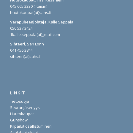
Huutokaupat,
Pasi Kesäniemi
045 665 2330 (iltaisin)
huutokaupat(at)sahs.fi
Varapuheenjohtaja
, Kalle Seppälä
050 537 3424
1kalle.seppala(at)gmail.com
Sihteeri
, Sari Lönn
041 456 3844
sihteeri(at)sahs.fi
LINKIT
Tietosuoja
Seuranjäsenyys
Huutokaupat
Gunshow
Kilpailut osallistuminen
Aselahjoitukset