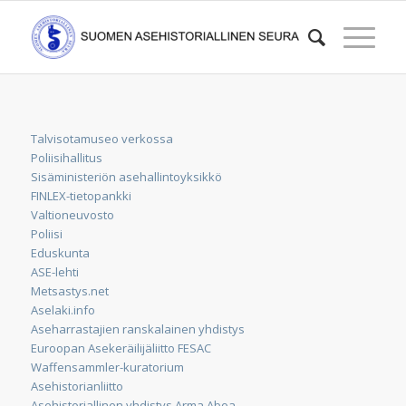
Talvisotamuseo verkossa
Poliisihallitus
Sisäministeriön asehallintoyksikkö
FINLEX-tietopankki
Valtioneuvosto
Poliisi
Eduskunta
ASE-lehti
Metsastys.net
Aselaki.info
Aseharrastajien ranskalainen yhdistys
Euroopan Asekeräilijäliitto FESAC
Waffensammler-kuratorium
Asehistorianliitto
Asehistoriallinen yhdistys Arma Aboa