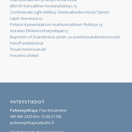
NRA RY Kansallinen kivääriyhdistys ry
Confederate Light Artillery. Etelävaltioiden Kevyt Tykistö
Lapin Aseseura ry.
Pohjois-Kymenlaakson Asehistoriallinen Yhdistys ry.
Asealan Elinkeinonharjoittajat ry.
Bayonets of Scandinavia, pistin- ja asemessukalenterisivusto
Eskoff antiikkisivut
forum-historicum.de
Firearms United
YHTEYSTIEDOT
Puheenjohtaja
, Pasi Kesäniemi
045 665 2329 (klo 12.00-21.00)
puheenjohtaja(at)sahs.fi