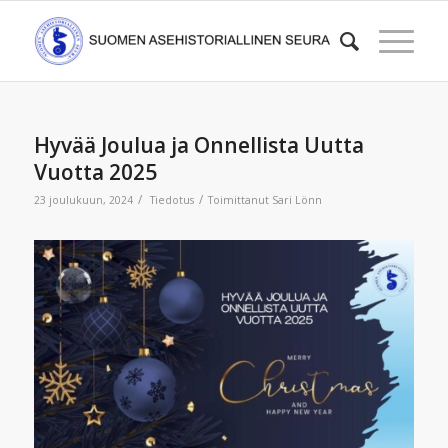
Hyvää Joulua ja Onnellista Uutta
Vuotta 2025
/
/
23 joulukuun, 2024
Tiedotus
Toimittanut
Sari Lönn