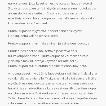
euron tarjous, jotta kyseinen esine otetaan huudettavaksi.
Sitova tarjous tulee tehdä näytön aikana ennen huutokaupan
alkamista. Ne aseluettelon 2 esineet, joista on tehty
etukäteistarjous, huutokaupataan samalla menettelytavalla
kuin aseluettelon 1 esineet.
Huutokaupassa myymättä jääneet esineet siirtyvät
lunastuksetta valtion omistukseen.
Huutokauppahinnan maksaminen ja esineiden luovutus
Huudetut esineet on maksettava ja vietävä pois
huutokauppapäivänä. Huutokaupassa voi maksaa vain
yleisimpiä maksukortteja käyttäen (ei käteisellä).
Huutokaupan sulkeuduttua ei esineitä enää luovuteta.
Ampuma-aseet myydään ja luovutetaan vain luvanhaltijalle, ei
valtakirjalla asiamiehelle. Yksityishenkilöille tai asekeräilijöille
myytävät esineet luovutetaan ainoastaan voimassaolevaa
hankkimiseen oikeuttavaa lupaa vastaan. Alkuperäinen lupa
on oltava mukana. Poikkeuksena on aseen osan ostaminen.
Tällöin henkilöllä on oltava mukana hallussapitolupa/aselupa
siitä aseesta, johon ostettava aseen osa liitetään.