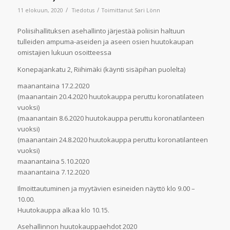
/
/
11 elokuun, 2020
Tiedotus
Toimittanut
Sari Lönn
Poliisihallituksen asehallinto järjestää poliisin haltuun
tulleiden ampuma-aseiden ja aseen osien huutokaupan
omistajien lukuun osoitteessa
Konepajankatu 2, Riihimäki (käynti sisäpihan puolelta)
maanantaina 17.2.2020
(maanantain 20.4.2020 huutokauppa peruttu koronatilateen
vuoksi)
(maanantain 8.6.2020 huutokauppa peruttu koronatilanteen
vuoksi)
(maanantain 24.8.2020 huutokauppa peruttu koronatilanteen
vuoksi)
maanantaina 5.10.2020
maanantaina 7.12.2020
Ilmoittautuminen ja myytävien esineiden näyttö klo 9.00 –
10.00.
Huutokauppa alkaa klo 10.15.
Asehallinnon huutokauppaehdot 2020