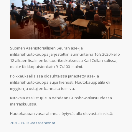
Suomen Asehistoriallisen Seuran ase- ja
militariahuutokauppa järjestettiin sunnuntaina 16.8.2020 kello
12 alkaen Iisalmen kulttuurikeskuksessa Karl Collan salissa,
osoite Kirkkopuistonkatu 9, 74100 Iisalmi.
Poikkeuksellisissa olosuhteissa järjestetty ase- ja
militariahuutokauppa sujui hienosti. Huutokauppatila oli
myyjien ja ostajien kannalta toimiva.
Kiitoksia osallistujille ja nähdään Gunshow-tilaisuudessa
marraskuussa.
Huutokaupan vasarahinnat löytyvät alla olevasta linkistä:
2020-08-HK-vasarahinnat