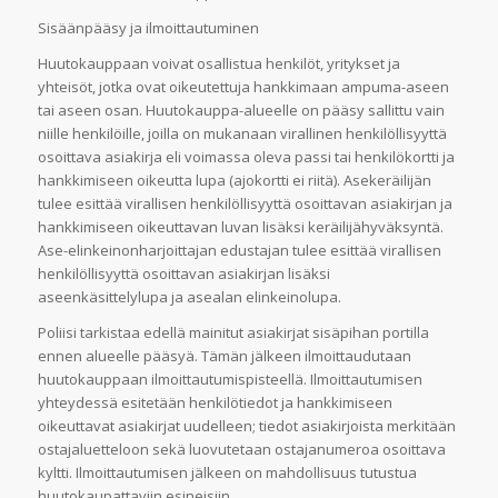
Sisäänpääsy ja ilmoittautuminen
Huutokauppaan voivat osallistua henkilöt, yritykset ja
yhteisöt, jotka ovat oikeutettuja hankkimaan ampuma-aseen
tai aseen osan. Huutokauppa-alueelle on pääsy sallittu vain
niille henkilöille, joilla on mukanaan virallinen henkilöllisyyttä
osoittava asiakirja eli voimassa oleva passi tai henkilökortti ja
hankkimiseen oikeutta lupa (ajokortti ei riitä). Asekeräilijän
tulee esittää virallisen henkilöllisyyttä osoittavan asiakirjan ja
hankkimiseen oikeuttavan luvan lisäksi keräilijähyväksyntä.
Ase-elinkeinonharjoittajan edustajan tulee esittää virallisen
henkilöllisyyttä osoittavan asiakirjan lisäksi
aseenkäsittelylupa ja asealan elinkeinolupa.
Poliisi tarkistaa edellä mainitut asiakirjat sisäpihan portilla
ennen alueelle pääsyä. Tämän jälkeen ilmoittaudutaan
huutokauppaan ilmoittautumispisteellä. Ilmoittautumisen
yhteydessä esitetään henkilötiedot ja hankkimiseen
oikeuttavat asiakirjat uudelleen; tiedot asiakirjoista merkitään
ostajaluetteloon sekä luovutetaan ostajanumeroa osoittava
kyltti. Ilmoittautumisen jälkeen on mahdollisuus tutustua
huutokaupattaviin esineisiin.