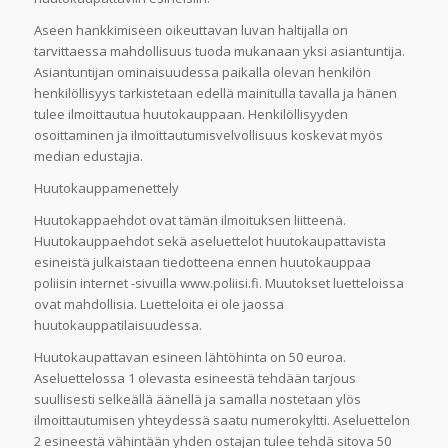
Aseen hankkimiseen oikeuttavan luvan haltijalla on
tarvittaessa mahdollisuus tuoda mukanaan yksi asiantuntija.
Asiantuntijan ominaisuudessa paikalla olevan henkilön
henkilöllisyys tarkistetaan edellä mainitulla tavalla ja hänen
tulee ilmoittautua huutokauppaan. Henkilöllisyyden
osoittaminen ja ilmoittautumisvelvollisuus koskevat myös
median edustajia.
Huutokauppamenettely
Huutokappaehdot ovat tämän ilmoituksen liitteenä.
Huutokauppaehdot sekä aseluettelot huutokaupattavista
esineistä julkaistaan tiedotteena ennen huutokauppaa
poliisin internet -sivuilla www.poliisi.fi. Muutokset luetteloissa
ovat mahdollisia. Luetteloita ei ole jaossa
huutokauppatilaisuudessa.
Huutokaupattavan esineen lähtöhinta on 50 euroa.
Aseluettelossa 1 olevasta esineestä tehdään tarjous
suullisesti selkeällä äänellä ja samalla nostetaan ylös
ilmoittautumisen yhteydessä saatu numerokyltti. Aseluettelon
2 esineestä vähintään yhden ostajan tulee tehdä sitova 50