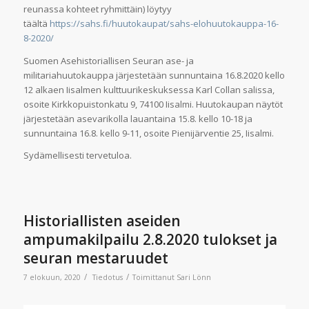
reunassa kohteet ryhmittäin) löytyy
täältä
https://sahs.fi/huutokaupat/sahs-elohuutokauppa-16-
8-2020/
Suomen Asehistoriallisen Seuran ase- ja
militariahuutokauppa järjestetään sunnuntaina 16.8.2020 kello
12 alkaen Iisalmen kulttuurikeskuksessa Karl Collan salissa,
osoite Kirkkopuistonkatu 9, 74100 Iisalmi. Huutokaupan näytöt
järjestetään asevarikolla lauantaina 15.8. kello 10-18 ja
sunnuntaina 16.8. kello 9-11, osoite Pienijärventie 25, Iisalmi.
Sydämellisesti tervetuloa.
Historiallisten aseiden
ampumakilpailu 2.8.2020 tulokset ja
seuran mestaruudet
/
/
7 elokuun, 2020
Tiedotus
Toimittanut
Sari Lönn