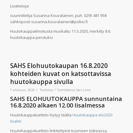
Lisätietoja:
suunnittelija Susanna Kouvalainen, puh. 0295 481 958
sähköposti susanna.kouvalainen@poliisi.fi
Huutokauppailmoitusta muokattu 11.5.2020, merkitty 8.6.
huutokauppa perutuksi
SAHS Elohuutokaupan 16.8.2020
kohteiden kuvat on katsottavissa
huutokauppa sivulla
/
/
7 elokuun, 2020
Tiedotus
Toimittanut
Sari Lönn
SAHS ELOHUUTOKAUPPA sunnuntaina
16.8.2020 alkaen 12.00 Iisalmessa
Huutokauppaluettelo löytyy täältä
Huutokauppa elo2020
Iisalmi
Huutokauppaluettelo linkitettyine kuvineen (oikeassa