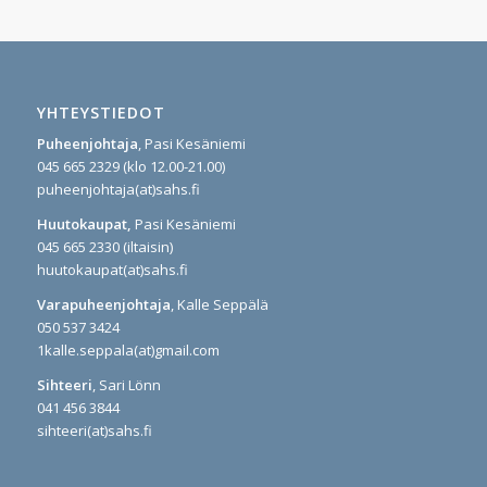
YHTEYSTIEDOT
Puheenjohtaja
, Pasi Kesäniemi
045 665 2329 (klo 12.00-21.00)
puheenjohtaja(at)sahs.fi
Huutokaupat,
Pasi Kesäniemi
045 665 2330 (iltaisin)
huutokaupat(at)sahs.fi
Varapuheenjohtaja
, Kalle Seppälä
050 537 3424
1kalle.seppala(at)gmail.com
Sihteeri
, Sari Lönn
041 456 3844
sihteeri(at)sahs.fi