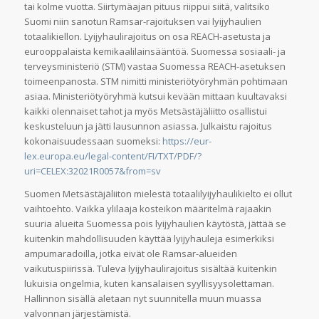
tai kolme vuotta. Siirtymäajan pituus riippui siitä, valitsiko
Suomi niin sanotun Ramsar-rajoituksen vai lyijyhaulien
totaalikiellon. Lyijyhaulirajoitus on osa REACH-asetusta ja
eurooppalaista kemikaalilainsääntöä. Suomessa sosiaali- ja
terveysministeriö (STM) vastaa Suomessa REACH-asetuksen
toimeenpanosta. STM nimitti ministeriötyöryhmän pohtimaan
asiaa. Ministeriötyöryhmä kutsui kevään mittaan kuultavaksi
kaikki olennaiset tahot ja myös Metsästäjäliitto osallistui
keskusteluun ja jätti lausunnon asiassa. Julkaistu rajoitus
kokonaisuudessaan suomeksi:
https://eur-
lex.europa.eu/legal-content/FI/TXT/PDF/?
uri=CELEX:32021R0057&from=sv
Suomen Metsästäjäliiton mielestä totaalilyijyhaulikielto ei ollut
vaihtoehto. Vaikka ylilaaja kosteikon määritelmä rajaakin
suuria alueita Suomessa pois lyijyhaulien käytöstä, jättää se
kuitenkin mahdollisuuden käyttää lyijyhauleja esimerkiksi
ampumaradoilla, jotka eivät ole Ramsar-alueiden
vaikutuspiirissä. Tuleva lyijyhaulirajoitus sisältää kuitenkin
lukuisia ongelmia, kuten kansalaisen syyllisyysolettaman.
Hallinnon sisällä aletaan nyt suunnitella muun muassa
valvonnan järjestämistä.