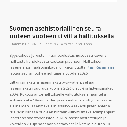
Suomen asehistoriallinen seura
uuteen vuoteen tiiviillä hallituksella
/
/
5 tammikuun, 2026
Tiedotus
Toimittanut
Sari Lönn
Syyskokous Joroisten maanpuolustusmuseossa kevensi
hallitusta kahdeksasta kuuteen jäseneen. Hallituksen
jäsenen normaali toimikausi on kaksi vuotta.
Pasi Kesäniemi
jatkaa seuran puheenjohtajana vuoden 2026.
Liittymismaksu ja jäsenmaksu pysyvät entisellään,
jäsenmaksun suuruus vuonna 2026 on 55 € ja liittymismaksu
200 €. Kokous antoi hallitukselle valtuutuksen määritellä
erikseen alle 18-vuotiaiden jäsenmaksun ja liittymismaksun
suuruuden. Jäsenmaksuun sisältyy Ase-lehti jäsenlehtenä.
”Kaverin kanssa puoleen hintaan -liittymismaksukampanjaa”
jatketaan säästöperusteella, kun jäsenhaastattelujen ja -
kokeiden kuluja saadaan vastaavasti leikattua. Seuran 50