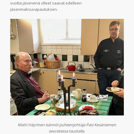
vuotta jäsenenä olleet saavat edelleen
jäsenmaksuvapautuksen.
Matti Häyrinen isännöi puheenjohtaja Pasi Kesäniemen
seuratessa taustalla.