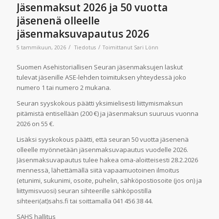
Jäsenmaksut 2026 ja 50 vuotta
jäsenenä olleelle
jäsenmaksuvapautus 2026
/
/
5 tammikuun, 2026
Tiedotus
Toimittanut
Sari Lönn
Suomen Asehistoriallisen Seuran jäsenmaksujen laskut
tulevat jäsenille ASE-lehden toimituksen yhteydessä joko
numero 1 tai numero 2 mukana.
Seuran syyskokous päätti yksimielisesti liittymismaksun
pitämistä entisellään (200 €) ja jäsenmaksun suuruus vuonna
2026 on 55 €.
Lisäksi syyskokous päätti, että seuran 50 vuotta jäsenenä
olleelle myönnetään jäsenmaksuvapautus vuodelle 2026.
Jäsenmaksuvapautus tulee hakea oma-aloitteisesti 28.2.2026
mennessä, lähettämällä siitä vapaamuotoinen ilmoitus
(etunimi, sukunimi, osoite, puhelin, sähköpostiosoite (jos on) ja
liittymisvuosi) seuran sihteerille sähköpostilla
sihteeri(at)sahs.fi tai soittamalla 041 456 38 44.
SAHS hallitus