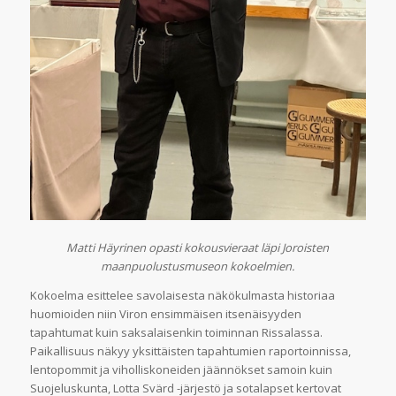
Matti Häyrinen opasti kokousvieraat läpi Joroisten
maanpuolustusmuseon kokoelmien.
Kokoelma esittelee savolaisesta näkökulmasta historiaa
huomioiden niin Viron ensimmäisen itsenäisyyden
tapahtumat kuin saksalaisenkin toiminnan Rissalassa.
Paikallisuus näkyy yksittäisten tapahtumien raportoinnissa,
lentopommit ja viholliskoneiden jäännökset samoin kuin
Suojeluskunta, Lotta Svärd -järjestö ja sotalapset kertovat