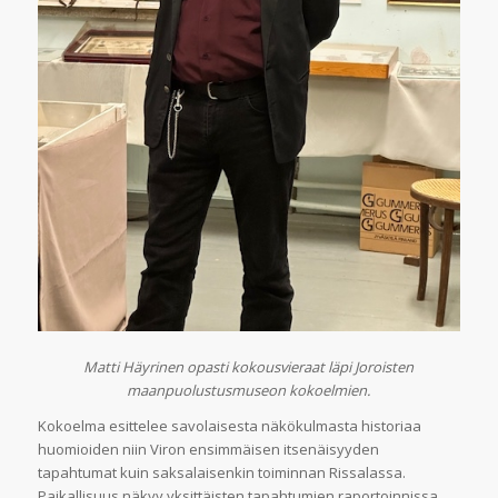
Matti Häyrinen opasti kokousvieraat läpi Joroisten
maanpuolustusmuseon kokoelmien.
Kokoelma esittelee savolaisesta näkökulmasta historiaa
huomioiden niin Viron ensimmäisen itsenäisyyden
tapahtumat kuin saksalaisenkin toiminnan Rissalassa.
Paikallisuus näkyy yksittäisten tapahtumien raportoinnissa,