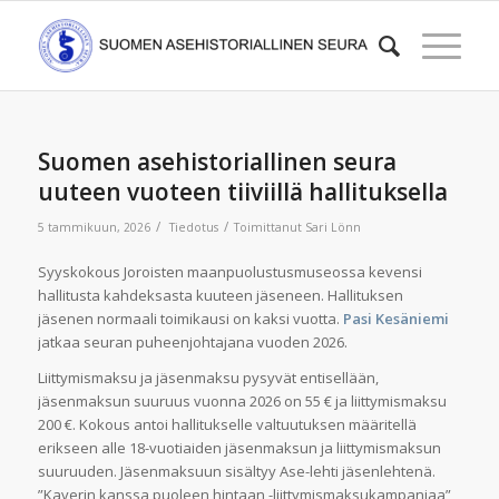
Suomen asehistoriallinen seura
uuteen vuoteen tiiviillä hallituksella
/
/
5 tammikuun, 2026
Tiedotus
Toimittanut
Sari Lönn
Syyskokous Joroisten maanpuolustusmuseossa kevensi
hallitusta kahdeksasta kuuteen jäseneen. Hallituksen
jäsenen normaali toimikausi on kaksi vuotta.
Pasi Kesäniemi
jatkaa seuran puheenjohtajana vuoden 2026.
Liittymismaksu ja jäsenmaksu pysyvät entisellään,
jäsenmaksun suuruus vuonna 2026 on 55 € ja liittymismaksu
200 €. Kokous antoi hallitukselle valtuutuksen määritellä
erikseen alle 18-vuotiaiden jäsenmaksun ja liittymismaksun
suuruuden. Jäsenmaksuun sisältyy Ase-lehti jäsenlehtenä.
”Kaverin kanssa puoleen hintaan -liittymismaksukampanjaa”