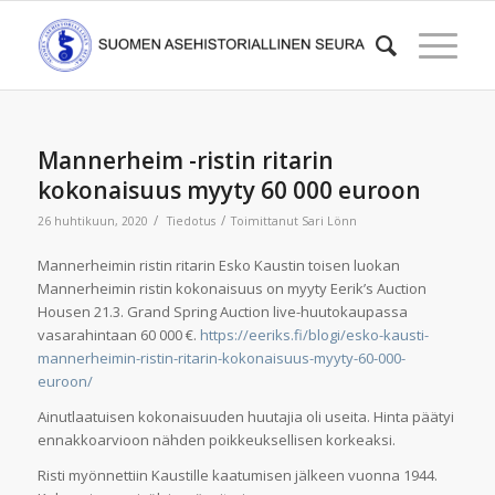
Mannerheim -ristin ritarin
kokonaisuus myyty 60 000 euroon
/
/
26 huhtikuun, 2020
Tiedotus
Toimittanut
Sari Lönn
Mannerheimin ristin ritarin Esko Kaustin toisen luokan
Mannerheimin ristin kokonaisuus on myyty Eerik’s Auction
Housen 21.3. Grand Spring Auction live-huutokaupassa
vasarahintaan 60 000 €.
https://eeriks.fi/blogi/esko-kausti-
mannerheimin-ristin-ritarin-kokonaisuus-myyty-60-000-
euroon/
Ainutlaatuisen kokonaisuuden huutajia oli useita. Hinta päätyi
ennakkoarvioon nähden poikkeuksellisen korkeaksi.
Risti myönnettiin Kaustille kaatumisen jälkeen vuonna 1944.