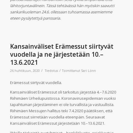
lähitorjuntavälinein. Tässä tehtävässä hän myöskin saavutti
sankarikuoleman 24.6. ollessaan tuhoamassa asemiemme
eteen pysäytettyä panssaria.
Kansainväliset Erämessut siirtyvät
vuodella ja ne järjestetään 10.–
13.6.2021
/
/
26 huhtikuun, 2020
Tiedotus
Toimittanut
Sari Lönn
Erämessut siirtyvät vuodella.
Kansainväliset Erämessut oli tarkoitus järjestää 4.–7.6.2020
Riihimäen Urheilupuistossa. Koronavirusepidemian vuoksi
tapahtuman järjestäminen ei ole turvallista ja vastuullista.
Riihimäen Messujen hallitus teki 7.4.2020 päätöksen, että
Erämessut siirretään vuodella eteenpäin. Seuraavat
Kansainväliset Erämessut järjestetään 10.–13.6.2021.
”Meille tärkeintä ovat ihmiset – henkilökunta, asiakkaat ja