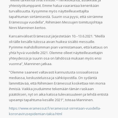
yhteistyökumppanit. Emme halua vaarantaa kenenkään
turvallisuutta. Kysyimme myös näytteilleasettajilta
tapahtuman siirtämisestä. Suurin osa pyysi, että siirrämme
Erämessuja vuodella”, Riihimäen Messujen toimitusjohtaja
Ninni Manninen kertoo.
Kansainväliset Erämessut järjestetään 10.–13.6.2021. ”Meillä
oli tälle kesälle tulossa aivan huikea sisältö messuille.
Pyrimme mahdollisimman pian varmistamaan, että kattaus on
yhtä hyvä vuodelle 2021. Olemme olleet näytteilleasettajiin
yhteydessä ja suurin osa on lähdössä mukaan myös ensi
vuonna”, Manninen jatkaa.
”Olemme saaneet valtavasti kannustusta sosiaalisessa
mediassa, keskusteluissa ja sähköpostilla. On sydäntä
lämmittävää, että Riihimäen Erämessut koskettaa niin monia
ihmisiä. Vaikka jouduimme tekemään tämän raskaan
päätöksen, nyt on aika katsoa tulevaisuuteen ja tehdä entistä
upeampi tapahtuma kesälle 2021”, toteaa Manninen.
https://www.eramessut.fi/eramessut-siirretaan-vuodella-
koronavirusepidemian-takia.html