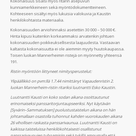
Kokonaisuus sisälsi myös ritarin asepuvun
kunniamerkkeineen sekä myöntödokumentteineen.
Kohteeseen sisältyi myös lukuisia valokuvia ja Kaustin
henkilökohtaista materiaalia.
Kokonaisuuden arviohinnaksi asetettiin 30 000 – 50 000 €.
Hinta kipusi kuitenkin korkeammaksi arvatenkin johtuen
kokonaisuuden poikkeuksellisesta laajuudesta. Vastaavan
kaltaista kokonaisuutta ei ole aiemmin myyty huutokaupassa.
Toisen luokan Mannerheimin ristejä on myönnetty yhteensä
191.
Ristin myöntöön liittyneet nimitysperustelut:
Ylipäällikkö on pvm:llä 1.7.44 nimittänyt Vapaudenristin 2.
luokan Mannerheim-ristin ritariksi luutnantti Esko Kaustin.
Luutnantti Kausti on koko sodan aikana osoittautunut
erinomaiseksi panssaritorjuntaupseeriksi. Nyt käytävän
[Syvärin–Sammatuksen] puolustustaistelun aikana on hän
johtamallaan osastolla tuhonnut kahden vuorokauden aikana
26 vihollisen raskasta panssarivaunua. Luutnantti Kausti on
kaikissa taisteluissa henkilökohtaisesti osallistunut
panssarivaunujen tuhoamisiin sekä tykillä ampumalla että