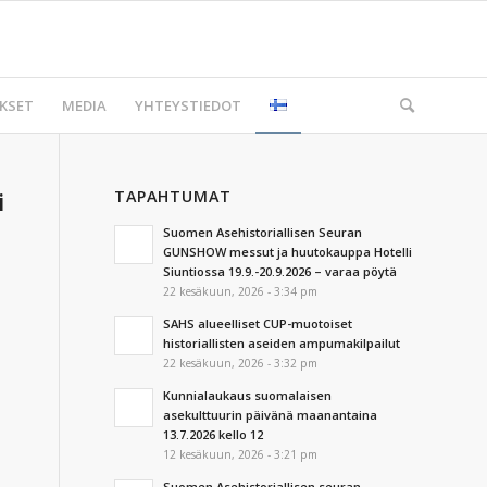
KSET
MEDIA
YHTEYSTIEDOT
TAPAHTUMAT
i
Suomen Asehistoriallisen Seuran
GUNSHOW messut ja huutokauppa Hotelli
Siuntiossa 19.9.-20.9.2026 – varaa pöytä
22 kesäkuun, 2026 - 3:34 pm
SAHS alueelliset CUP-muotoiset
historiallisten aseiden ampumakilpailut
22 kesäkuun, 2026 - 3:32 pm
Kunnialaukaus suomalaisen
asekulttuurin päivänä maanantaina
13.7.2026 kello 12
12 kesäkuun, 2026 - 3:21 pm
Suomen Asehistoriallisen seuran