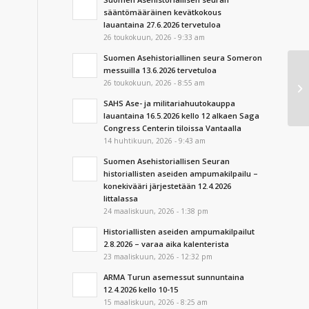
sääntömääräinen kevätkokous
lauantaina 27.6.2026 tervetuloa
26 toukokuun, 2026 - 9:33 am
Suomen Asehistoriallinen seura Someron
messuilla 13.6.2026 tervetuloa
Su
26 toukokuun, 2026 - 8:55 am
Ry
ke
SAHS Ase- ja militariahuutokauppa
lauantaina 16.5.2026 kello 12 alkaen Saga
Congress Centerin tiloissa Vantaalla
14 huhtikuun, 2026 - 9:43 am
Suomen Asehistoriallisen Seuran
historiallisten aseiden ampumakilpailu –
konekivääri järjestetään 12.4.2026
Iittalassa
24 maaliskuun, 2026 - 1:38 pm
Historiallisten aseiden ampumakilpailut
2.8.2026 – varaa aika kalenterista
23 maaliskuun, 2026 - 12:32 pm
ARMA Turun asemessut sunnuntaina
12.4.2026 kello 10-15
15 maaliskuun, 2026 - 8:25 am