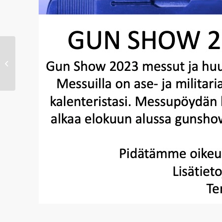
SAHS historiallisten aseiden
ampumakilpailut sunnuntaina
6.8.2023 kello 11.30...