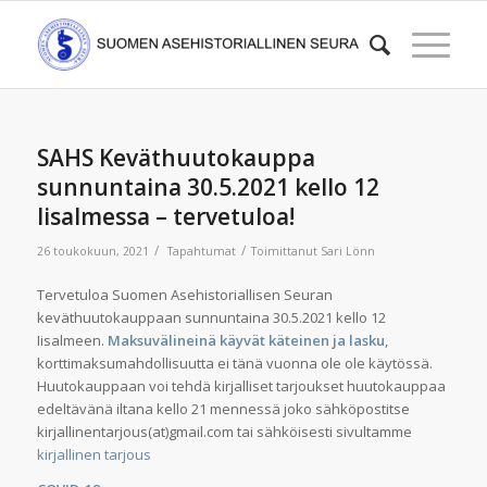
SAHS Keväthuutokauppa
sunnuntaina 30.5.2021 kello 12
Iisalmessa – tervetuloa!
/
/
26 toukokuun, 2021
Tapahtumat
Toimittanut
Sari Lönn
Tervetuloa Suomen Asehistoriallisen Seuran
keväthuutokauppaan sunnuntaina 30.5.2021 kello 12
Iisalmeen.
Maksuvälineinä käyvät käteinen ja lasku
,
korttimaksumahdollisuutta ei tänä vuonna ole ole käytössä.
Huutokauppaan voi tehdä kirjalliset tarjoukset huutokauppaa
edeltävänä iltana kello 21 mennessä joko sähköpostitse
kirjallinentarjous(at)gmail.com tai sähköisesti sivultamme
kirjallinen tarjous