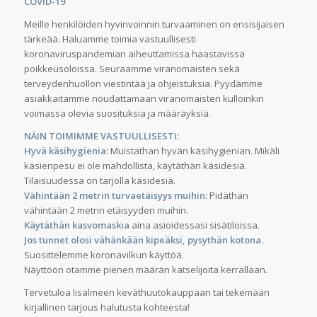
COVID-19
Meille henkilöiden hyvinvoinnin turvaaminen on ensisijaisen
tärkeää. Haluamme toimia vastuullisesti
koronaviruspandemian aiheuttamissa haastavissa
poikkeusoloissa. Seuraamme viranomaisten sekä
terveydenhuollon viestintää ja ohjeistuksia. Pyydämme
asiakkaitamme noudattamaan viranomaisten kulloinkin
voimassa olevia suosituksia ja määräyksiä.
NÄIN TOIMIMME VASTUULLISESTI:
Hyvä käsihygienia:
Muistathan hyvän käsihygienian. Mikäli
käsienpesu ei ole mahdollista, käytäthän käsidesiä.
Tilaisuudessa on tarjolla käsidesiä.
Vähintään 2 metrin turvaetäisyys muihin:
Pidäthän
vähintään 2 metrin etäisyyden muihin.
Käytäthän kasvomaskia
aina asioidessasi sisätiloissa.
Jos tunnet olosi vähänkään kipeäksi, pysythän kotona.
Suosittelemme koronavilkun käyttöä.
Näyttöön otamme pienen määrän katselijoita kerrallaan.
Tervetuloa Iisalmeen keväthuutokauppaan tai tekemään
kirjallinen tarjous halutusta kohteesta!