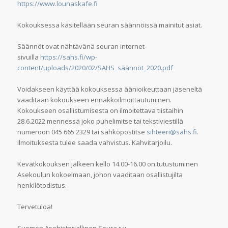
https://www.lounaskafe.fi
Kokouksessa käsitellään seuran säännöissä mainitut asiat.
Säännöt ovat nähtävänä seuran internet-
sivuilla
https://sahs.fi/wp-
content/uploads/2020/02/SAHS_säännöt_2020.pdf
Voidakseen käyttää kokouksessa äänioikeuttaan jäseneltä
vaaditaan kokoukseen ennakkoilmoittautuminen.
Kokoukseen osallistumisesta on ilmoitettava tiistaihin
28.6.2022 mennessä joko puhelimitse tai tekstiviestillä
numeroon 045 665 2329 tai sähköpostitse
sihteeri@sahs.fi
.
Ilmoituksesta tulee saada vahvistus. Kahvitarjoilu.
Kevätkokouksen jälkeen kello 14.00-16.00 on tutustuminen
Asekoulun kokoelmaan, johon vaaditaan osallistujilta
henkilötodistus.
Tervetuloa!