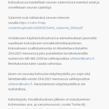
Kokouksessa käsitellään seuran säännöissä mainitut asiat ja
sovelletaan seuran sääntöjä.
Säännöt ovat nähtävänä seuran internet-
sivuilla
https://sahs.fi/wp-
content/uploads/2020/02/SAHS_säännöt_2020.pdf
Voidakseen käyttää kokouksessa äänioikeuttaan jäseneltä
vaaditaan kokoukseen ennakkoilmoittautuminen.
Kokoukseen osallistumisesta on ilmoitettava tiistaihin
29.6.2021 mennessä joko puhelimitse tai tekstiviestillä
numeroon 045 665 2329 tai sähköpostitse
sihteeri@sahs.fi
.
Ilmoituksesta tulee saada vahvistus.
Jäsen voi seurata kokousta etäyhteydellä, jos sopii siitä
lähettämällä viestin 29.6.2021 mennessä sähköpostitse
sihteeri@sahs.fi
. Äänestäminen etäyhteydellä ei ole
mahdollista.
Kahvitarjoilu. Kevätkokouksen jälkeen on tutustuminen
Kuhmoisten ase- ja varusmuseoon, osoite Toritie 60,