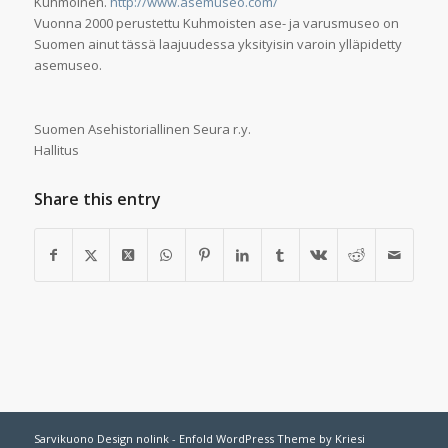
Kuhmoinen.
http://www.asemuseo.com/
Vuonna 2000 perustettu Kuhmoisten ase- ja varusmuseo on
Suomen ainut tässä laajuudessa yksityisin varoin ylläpidetty
asemuseo.
Suomen Asehistoriallinen Seura r.y.
Hallitus
Share this entry
Sarvikuono Design nolink -
Enfold WordPress Theme by Kriesi