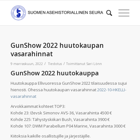
GunShow 2022 huutokaupan
vasarahinnat
/
/
9 marraskuun, 2022
Tiedotus
Toimittanut
Sari Lönn
GunShow 2022 huutokauppa
Huutokauppa Ellivuoressa GunShow 2022 tilaisuudessa sujui
hienosti. Ohessa huutokaupan vasarahinnat
2022-10-HKELLI-
vasarahinnat
Arvokkaimmat kohteet TOP3:
Kohde 23: Iževsk Simonov AVS-36, Vasarahinta 4500 €
Kohde 225: Tähystyskiikari Bush, Vasarahinta 3900 €
Kohde 107: DWM Parabellum P04 Marine, Vasarahinta 3000 €
Kiitoksia kaikille osallistujille ja järjestäjille.