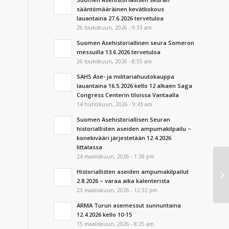
sääntömääräinen kevätkokous
lauantaina 27.6.2026 tervetuloa
26 toukokuun, 2026 - 9:33 am
Suomen Asehistoriallinen seura Someron
messuilla 13.6.2026 tervetuloa
26 toukokuun, 2026 - 8:55 am
SAHS Ase- ja militariahuutokauppa
lauantaina 16.5.2026 kello 12 alkaen Saga
Congress Centerin tiloissa Vantaalla
14 huhtikuun, 2026 - 9:43 am
Suomen Asehistoriallisen Seuran
historiallisten aseiden ampumakilpailu –
konekivääri järjestetään 12.4.2026
Iittalassa
24 maaliskuun, 2026 - 1:38 pm
Historiallisten aseiden ampumakilpailut
Ka
2.8.2026 – varaa aika kalenterista
23 maaliskuun, 2026 - 12:32 pm
ARMA Turun asemessut sunnuntaina
12.4.2026 kello 10-15
15 maaliskuun, 2026 - 8:25 am