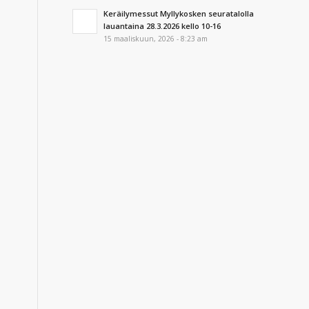
Keräilymessut Myllykosken seuratalolla
lauantaina 28.3.2026 kello 10-16
15 maaliskuun, 2026 - 8:23 am