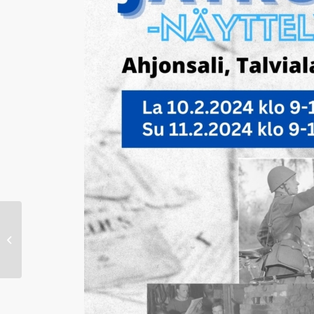
GUN SHOW 2023 tapahtuma
Siuntiossa oli menestys!