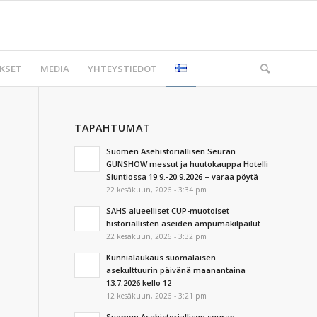
KSET
MEDIA
YHTEYSTIEDOT
TAPAHTUMAT
Suomen Asehistoriallisen Seuran
GUNSHOW messut ja huutokauppa Hotelli
Siuntiossa 19.9.-20.9.2026 – varaa pöytä
22 kesäkuun, 2026 - 3:34 pm
SAHS alueelliset CUP-muotoiset
historiallisten aseiden ampumakilpailut
22 kesäkuun, 2026 - 3:32 pm
Kunnialaukaus suomalaisen
asekulttuurin päivänä maanantaina
13.7.2026 kello 12
12 kesäkuun, 2026 - 3:21 pm
Suomen Asehistoriallisen seuran